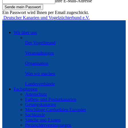
Ihre E-Mail-Adresse
Ein Passwort wird Ihnen per Email zugeschickt.
Deutscher Kanarien und Vogelzüchterbund e.V.
Wir über uns
Der Vogelfreund
Veranstaltungen
Organisation
Was wir machen
Landesverbände
Fachgruppen
Artenschutz
Farben- und Positurkanarien
Gesangskanarien
Mischlinge Cardueliden Europäer
Sachkunde
Sittiche und Exoten
Preisrichtervereinigungen