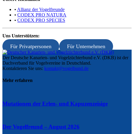
•
Allianz der Vogelfreunde
•
CODEX PRO NATURA
•
CODEX PRO SPECIES
Uns Unterstützen:
Für Privatpersonen
Für Unternehmen
Der Deutsche Kanarien- und Vogelzüchterbund e.V. (DKB) ist der
Dachverband für Vogelvereine in Deutschland.
Kontaktieren Sie uns:
kontakt@vogelbund.de
Mehr erfahren
Mutationen der Erlen- und Kapuzenzeisige
Der Vogelfreund – August 2026