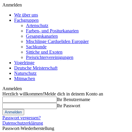
Anmelden
Wir über uns
Fachgruppen
Artenschutz
Farben- und Positurkanarien
Gesangskanarien
Mischlinge Cardueliden Europäer
Sachkunde
Sittiche und Exoten
Preisrichtervereinigungen
Vogelringe
Deutsche Meisterschaft
Naturschutz
Mitmachen
Anmelden
Herzlich willkommen!
Melde dich in deinem Konto an
Ihr Benutzername
Ihr Passwort
Passwort vergessen?
Datenschutzerklärung
Passwort-Wiederherstellung