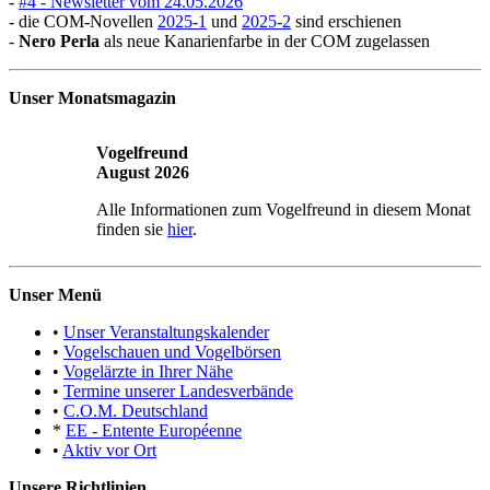
-
#4 - Newsletter vom 24.05.2026
- die COM-Novellen
2025-1
und
2025-2
sind erschienen
-
Nero Perla
als neue Kanarienfarbe in der COM zugelassen
Unser Monatsmagazin
Vogelfreund
August 2026
Alle Informationen zum Vogelfreund in diesem Monat
finden sie
hier
.
Unser Menü
•
Unser Veranstaltungskalender
•
Vogelschauen und Vogelbörsen
•
Vogelärzte in Ihrer Nähe
•
Termine unserer Landesverbände
•
C.O.M. Deutschland
*
EE - Entente Européenne
•
Aktiv vor Ort
Unsere Richtlinien