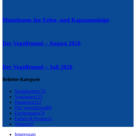
Mutationen der Erlen- und Kapuzenzeisige
Der Vogelfreund – August 2026
Der Vogelfreund – Juli 2026
Beliebte Kategorie
Neuigkeiten
176
Vogelarten
123
Papageien
112
Der Vogelfreund
84
Fachgruppen
70
Farben & Positur
51
Tierarzt
37
Impressum