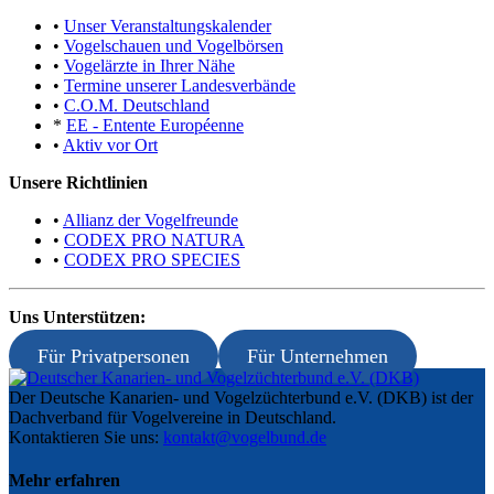
•
Unser Veranstaltungskalender
•
Vogelschauen und Vogelbörsen
•
Vogelärzte in Ihrer Nähe
•
Termine unserer Landesverbände
•
C.O.M. Deutschland
*
EE - Entente Européenne
•
Aktiv vor Ort
Unsere Richtlinien
•
Allianz der Vogelfreunde
•
CODEX PRO NATURA
•
CODEX PRO SPECIES
Uns Unterstützen:
Für Privatpersonen
Für Unternehmen
Der Deutsche Kanarien- und Vogelzüchterbund e.V. (DKB) ist der
Dachverband für Vogelvereine in Deutschland.
Kontaktieren Sie uns:
kontakt@vogelbund.de
Mehr erfahren