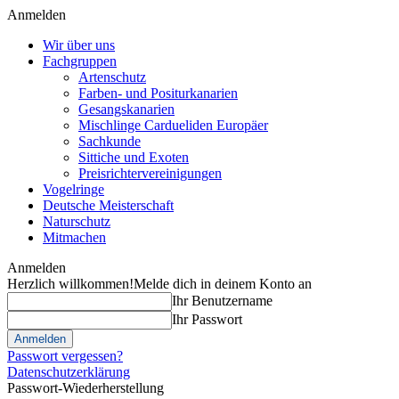
Anmelden
Wir über uns
Fachgruppen
Artenschutz
Farben- und Positurkanarien
Gesangskanarien
Mischlinge Cardueliden Europäer
Sachkunde
Sittiche und Exoten
Preisrichtervereinigungen
Vogelringe
Deutsche Meisterschaft
Naturschutz
Mitmachen
Anmelden
Herzlich willkommen!
Melde dich in deinem Konto an
Ihr Benutzername
Ihr Passwort
Passwort vergessen?
Datenschutzerklärung
Passwort-Wiederherstellung