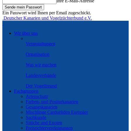
Ihre E-Mail-Adresse
Ein Passwort wird Ihnen per Email zugeschickt.
Deutscher Kanarien und Vogelzüchterbund e.V.
Wir über uns
Veranstaltungen
Organisation
Was wir machen
Landesverbände
Der Vogelfreund
Fachgruppen
Artenschutz
Farben- und Positurkanarien
Gesangskanarien
Mischlinge Cardueliden Europäer
Sachkunde
Sittiche und Exoten
Preisrichtervereinigungen