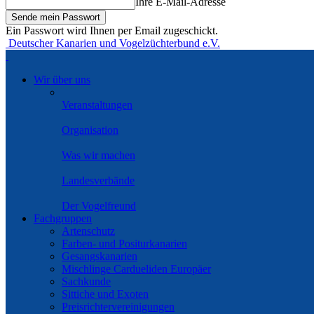
Ihre E-Mail-Adresse
Ein Passwort wird Ihnen per Email zugeschickt.
Deutscher Kanarien und Vogelzüchterbund e.V.
Wir über uns
Veranstaltungen
Organisation
Was wir machen
Landesverbände
Der Vogelfreund
Fachgruppen
Artenschutz
Farben- und Positurkanarien
Gesangskanarien
Mischlinge Cardueliden Europäer
Sachkunde
Sittiche und Exoten
Preisrichtervereinigungen