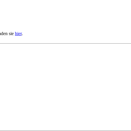
nden sie
hier
.