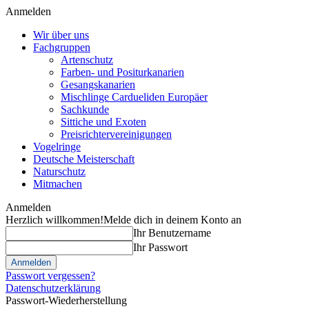
Anmelden
Wir über uns
Fachgruppen
Artenschutz
Farben- und Positurkanarien
Gesangskanarien
Mischlinge Cardueliden Europäer
Sachkunde
Sittiche und Exoten
Preisrichtervereinigungen
Vogelringe
Deutsche Meisterschaft
Naturschutz
Mitmachen
Anmelden
Herzlich willkommen!
Melde dich in deinem Konto an
Ihr Benutzername
Ihr Passwort
Passwort vergessen?
Datenschutzerklärung
Passwort-Wiederherstellung