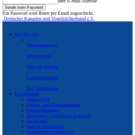
Ihre E-Mail-Adresse
Ein Passwort wird Ihnen per Email zugeschickt.
Deutscher Kanarien und Vogelzüchterbund e.V.
Wir über uns
Veranstaltungen
Organisation
Was wir machen
Landesverbände
Der Vogelfreund
Fachgruppen
Artenschutz
Farben- und Positurkanarien
Gesangskanarien
Mischlinge Cardueliden Europäer
Sachkunde
Sittiche und Exoten
Preisrichtervereinigungen