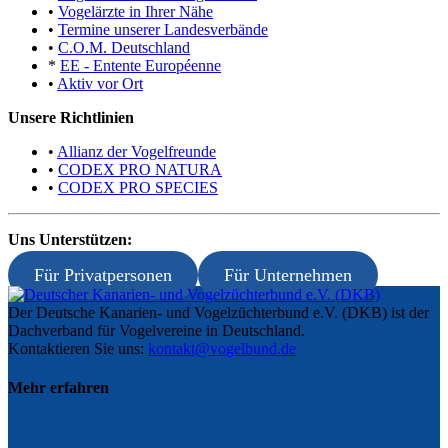
•
Vogelärzte in Ihrer Nähe
•
Termine unserer Landesverbände
•
C.O.M. Deutschland
*
EE - Entente Européenne
•
Aktiv vor Ort
Unsere Richtlinien
•
Allianz der Vogelfreunde
•
CODEX PRO NATURA
•
CODEX PRO SPECIES
Uns Unterstützen:
Für Privatpersonen
Für Unternehmen
Der Deutsche Kanarien- und Vogelzüchterbund e.V. (DKB) ist der
Dachverband für Vogelvereine in Deutschland.
Kontaktieren Sie uns:
kontakt@vogelbund.de
Mehr erfahren