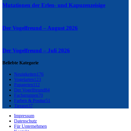
Mutationen der Erlen- und Kapuzenzeisige
Der Vogelfreund – August 2026
Der Vogelfreund – Juli 2026
Beliebte Kategorie
Neuigkeiten
176
Vogelarten
123
Papageien
112
Der Vogelfreund
84
Fachgruppen
70
Farben & Positur
51
Tierarzt
37
Impressum
Datenschutz
Für Unternehmen