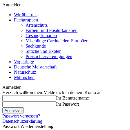
Anmelden
Wir über uns
Fachgruppen
Artenschutz
Farben- und Positurkanarien
Gesangskanarien
Mischlinge Cardueliden Europäer
Sachkunde
Sittiche und Exoten
Preisrichtervereinigungen
Vogelringe
Deutsche Meisterschaft
Naturschutz
Mitmachen
Anmelden
Herzlich willkommen!
Melde dich in deinem Konto an
Ihr Benutzername
Ihr Passwort
Passwort vergessen?
Datenschutzerklärung
Passwort-Wiederherstellung