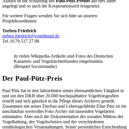
Aktuell ist die Schaffung des
Paul-Pütz-Preises
auf drei Jahre
angelegt und so auch die Kooperationszeit festgesetzt.
Für weitere Fragen wenden Sie sich bitte an unseren
Projektkoordinator:
Torben Friedrich
torben.friedrich@vogelbund.de
Tel. 0179.517 27.98
In vielen Wikipedia-Artikeln sind Fotos des Deutschen
Kanarien- und Vogelzüchterbundes eingebunden.
(Beispiel Socorrotaube)
Der Paul-Pütz-Preis
Paul Pütz hat in den Jahrzehnten seiner ehrenamtlichen Tätigkeit in
und um den DKB über 20.000 hochqualitative Vogelfotografien
erstellt und sich gänzlich in die Pflege dieses Archives gestellt.
Zusammen mit seiner Ehefrau und Lebensgefährtin Elise Pütz ist ein
unschätzbar wertvolles Foto-Archiv mit tausenden Vogelarten
entstanden. Aber auch die Dokumentation des sozialen Milieus der
Vogelhaltung, des Vogelschutzes und der verschiedenen
ornithologischen Veranstaltungen. Seiner persönlichen Entscheidung