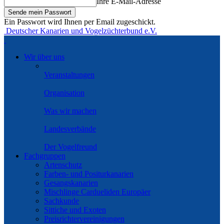
Ihre E-Mail-Adresse
Ein Passwort wird Ihnen per Email zugeschickt.
Deutscher Kanarien und Vogelzüchterbund e.V.
Wir über uns
Veranstaltungen
Organisation
Was wir machen
Landesverbände
Der Vogelfreund
Fachgruppen
Artenschutz
Farben- und Positurkanarien
Gesangskanarien
Mischlinge Cardueliden Europäer
Sachkunde
Sittiche und Exoten
Preisrichtervereinigungen