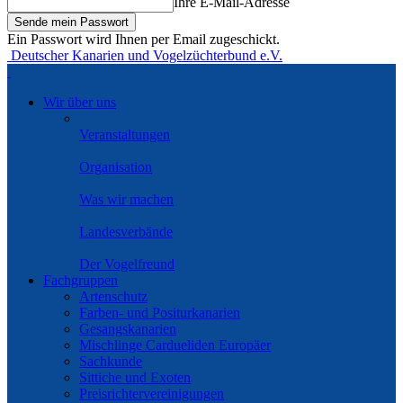
Ihre E-Mail-Adresse
Ein Passwort wird Ihnen per Email zugeschickt.
Deutscher Kanarien und Vogelzüchterbund e.V.
Wir über uns
Veranstaltungen
Organisation
Was wir machen
Landesverbände
Der Vogelfreund
Fachgruppen
Artenschutz
Farben- und Positurkanarien
Gesangskanarien
Mischlinge Cardueliden Europäer
Sachkunde
Sittiche und Exoten
Preisrichtervereinigungen