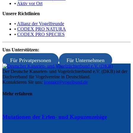
•
Aktiv vor Ort
Unsere Richtlinien
•
Allianz der Vogelfreunde
•
CODEX PRO NATURA
•
CODEX PRO SPECIES
Uns Unterstützen:
Für Privatpersonen
Für Unternehmen
Der Deutsche Kanarien- und Vogelzüchterbund e.V. (DKB) ist der
Dachverband für Vogelvereine in Deutschland.
Kontaktieren Sie uns:
kontakt@vogelbund.de
Mehr erfahren
Mutationen der Erlen- und Kapuzenzeisige