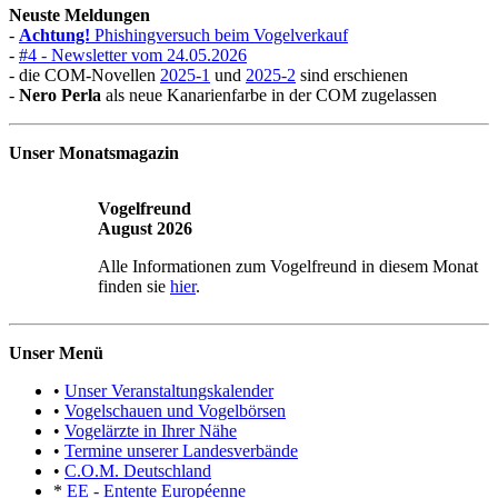
Neuste Meldungen
-
Achtung!
Phishingversuch beim Vogelverkauf
-
#4 - Newsletter vom 24.05.2026
- die COM-Novellen
2025-1
und
2025-2
sind erschienen
-
Nero Perla
als neue Kanarienfarbe in der COM zugelassen
Unser Monatsmagazin
Vogelfreund
August 2026
Alle Informationen zum Vogelfreund in diesem Monat
finden sie
hier
.
Unser Menü
•
Unser Veranstaltungskalender
•
Vogelschauen und Vogelbörsen
•
Vogelärzte in Ihrer Nähe
•
Termine unserer Landesverbände
•
C.O.M. Deutschland
*
EE - Entente Européenne