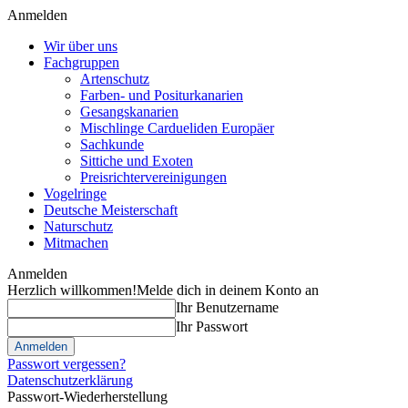
Anmelden
Wir über uns
Fachgruppen
Artenschutz
Farben- und Positurkanarien
Gesangskanarien
Mischlinge Cardueliden Europäer
Sachkunde
Sittiche und Exoten
Preisrichtervereinigungen
Vogelringe
Deutsche Meisterschaft
Naturschutz
Mitmachen
Anmelden
Herzlich willkommen!
Melde dich in deinem Konto an
Ihr Benutzername
Ihr Passwort
Passwort vergessen?
Datenschutzerklärung
Passwort-Wiederherstellung