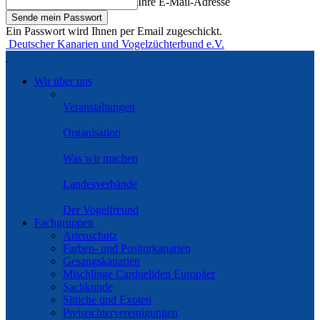
Ihre E-Mail-Adresse
Ein Passwort wird Ihnen per Email zugeschickt.
Deutscher Kanarien und Vogelzüchterbund e.V.
Wir über uns
Veranstaltungen
Organisation
Was wir machen
Landesverbände
Der Vogelfreund
Fachgruppen
Artenschutz
Farben- und Positurkanarien
Gesangskanarien
Mischlinge Cardueliden Europäer
Sachkunde
Sittiche und Exoten
Preisrichtervereinigungen