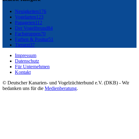
Neuigkeiten
176
Vogelarten
123
Papageien
112
Der Vogelfreund
84
Fachgruppen
70
Farben & Positur
51
Tierarzt
37
Impressum
Datenschutz
Für Unternehmen
Kontakt
© Deutscher Kanarien- und Vogelzüchterbund e.V. (DKB) - Wir
bedanken uns für die
Medienberatung
.