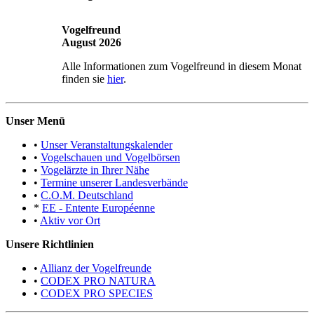
Vogelfreund
August 2026
Alle Informationen zum Vogelfreund in diesem Monat
finden sie
hier
.
Unser Menü
•
Unser Veranstaltungskalender
•
Vogelschauen und Vogelbörsen
•
Vogelärzte in Ihrer Nähe
•
Termine unserer Landesverbände
•
C.O.M. Deutschland
*
EE - Entente Européenne
•
Aktiv vor Ort
Unsere Richtlinien
•
Allianz der Vogelfreunde
•
CODEX PRO NATURA
•
CODEX PRO SPECIES