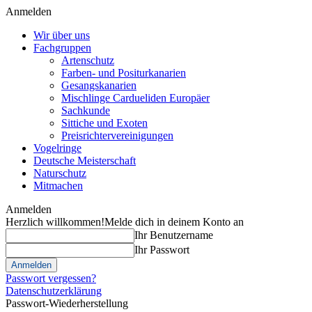
Anmelden
Wir über uns
Fachgruppen
Artenschutz
Farben- und Positurkanarien
Gesangskanarien
Mischlinge Cardueliden Europäer
Sachkunde
Sittiche und Exoten
Preisrichtervereinigungen
Vogelringe
Deutsche Meisterschaft
Naturschutz
Mitmachen
Anmelden
Herzlich willkommen!
Melde dich in deinem Konto an
Ihr Benutzername
Ihr Passwort
Passwort vergessen?
Datenschutzerklärung
Passwort-Wiederherstellung