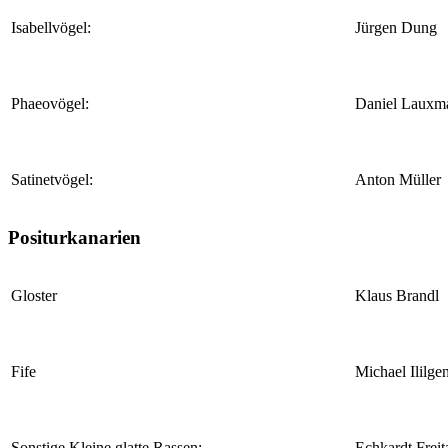
Isabellvögel:
Jürgen Dung
Phaeovögel:
Daniel Lauxm
Satinetvögel:
Anton Müller
Positurkanarien
Gloster
Klaus Brandl
Fife
Michael Ililge
Sonstige Kleine glatte Rassen:
Echkardt Freit