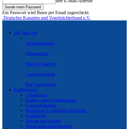
Ihre E-Mail-Adresse
Ein Passwort wird Ihnen per Email zugeschickt.
Deutscher Kanarien und Vogelzüchterbund e.V.
Wir über uns
Veranstaltungen
Organisation
Was wir machen
Landesverbände
Der Vogelfreund
Fachgruppen
Artenschutz
Farben- und Positurkanarien
Gesangskanarien
Mischlinge Cardueliden Europäer
Sachkunde
Sittiche und Exoten
Preisrichtervereinigungen