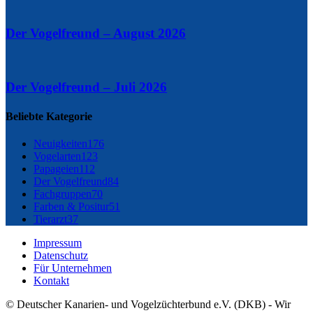
Der Vogelfreund – August 2026
Der Vogelfreund – Juli 2026
Beliebte Kategorie
Neuigkeiten
176
Vogelarten
123
Papageien
112
Der Vogelfreund
84
Fachgruppen
70
Farben & Positur
51
Tierarzt
37
Impressum
Datenschutz
Für Unternehmen
Kontakt
© Deutscher Kanarien- und Vogelzüchterbund e.V. (DKB) - Wir