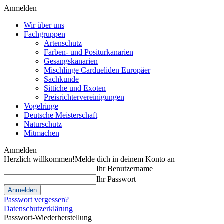
Anmelden
Wir über uns
Fachgruppen
Artenschutz
Farben- und Positurkanarien
Gesangskanarien
Mischlinge Cardueliden Europäer
Sachkunde
Sittiche und Exoten
Preisrichtervereinigungen
Vogelringe
Deutsche Meisterschaft
Naturschutz
Mitmachen
Anmelden
Herzlich willkommen!
Melde dich in deinem Konto an
Ihr Benutzername
Ihr Passwort
Passwort vergessen?
Datenschutzerklärung
Passwort-Wiederherstellung