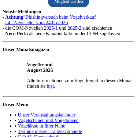
Mitglied werden
Neuste Meldungen
-
Achtung!
Phishingversuch beim Vogelverkauf
-
#4 - Newsletter vom 24.05.2026
- die COM-Novellen
2025-1
und
2025-2
sind erschienen
-
Nero Perla
als neue Kanarienfarbe in der COM zugelassen
Unser Monatsmagazin
Vogelfreund
August 2026
Alle Informationen zum Vogelfreund in diesem Monat
finden sie
hier
.
Unser Menü
•
Unser Veranstaltungskalender
•
Vogelschauen und Vogelbörsen
•
Vogelärzte in Ihrer Nähe
•
Termine unserer Landesverbände
•
C.O.M. Deutschland