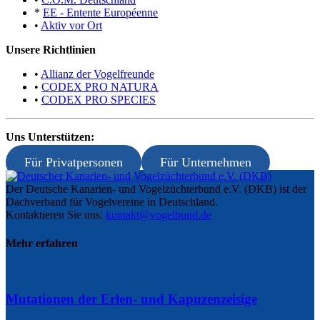
*
EE - Entente Européenne
•
Aktiv vor Ort
Unsere Richtlinien
•
Allianz der Vogelfreunde
•
CODEX PRO NATURA
•
CODEX PRO SPECIES
Uns Unterstützen:
Für Privatpersonen
Für Unternehmen
Der Deutsche Kanarien- und Vogelzüchterbund e.V. (DKB) ist der
Dachverband für Vogelvereine in Deutschland.
Kontaktieren Sie uns:
kontakt@vogelbund.de
Mehr erfahren
Mutationen der Erlen- und Kapuzenzeisige