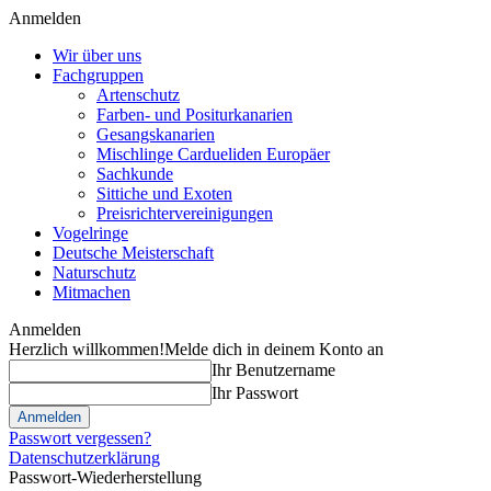
Anmelden
Wir über uns
Fachgruppen
Artenschutz
Farben- und Positurkanarien
Gesangskanarien
Mischlinge Cardueliden Europäer
Sachkunde
Sittiche und Exoten
Preisrichtervereinigungen
Vogelringe
Deutsche Meisterschaft
Naturschutz
Mitmachen
Anmelden
Herzlich willkommen!
Melde dich in deinem Konto an
Ihr Benutzername
Ihr Passwort
Passwort vergessen?
Datenschutzerklärung
Passwort-Wiederherstellung