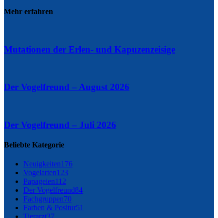
Mehr erfahren
Mutationen der Erlen- und Kapuzenzeisige
Der Vogelfreund – August 2026
Der Vogelfreund – Juli 2026
Beliebte Kategorie
Neuigkeiten
176
Vogelarten
123
Papageien
112
Der Vogelfreund
84
Fachgruppen
70
Farben & Positur
51
Tierarzt
37