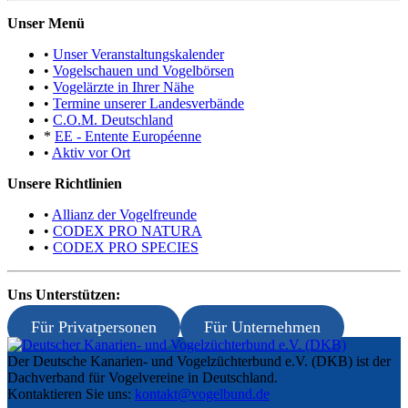
Unser Menü
•
Unser Veranstaltungskalender
•
Vogelschauen und Vogelbörsen
•
Vogelärzte in Ihrer Nähe
•
Termine unserer Landesverbände
•
C.O.M. Deutschland
*
EE - Entente Européenne
•
Aktiv vor Ort
Unsere Richtlinien
•
Allianz der Vogelfreunde
•
CODEX PRO NATURA
•
CODEX PRO SPECIES
Uns Unterstützen:
Für Privatpersonen
Für Unternehmen
Der Deutsche Kanarien- und Vogelzüchterbund e.V. (DKB) ist der
Dachverband für Vogelvereine in Deutschland.
Kontaktieren Sie uns:
kontakt@vogelbund.de