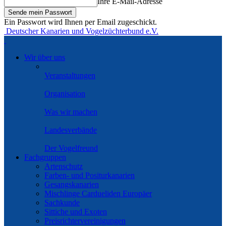
Ihre E-Mail-Adresse
Ein Passwort wird Ihnen per Email zugeschickt.
Deutscher Kanarien und Vogelzüchterbund e.V.
Wir über uns
Veranstaltungen
Organisation
Was wir machen
Landesverbände
Der Vogelfreund
Fachgruppen
Artenschutz
Farben- und Positurkanarien
Gesangskanarien
Mischlinge Cardueliden Europäer
Sachkunde
Sittiche und Exoten
Preisrichtervereinigungen