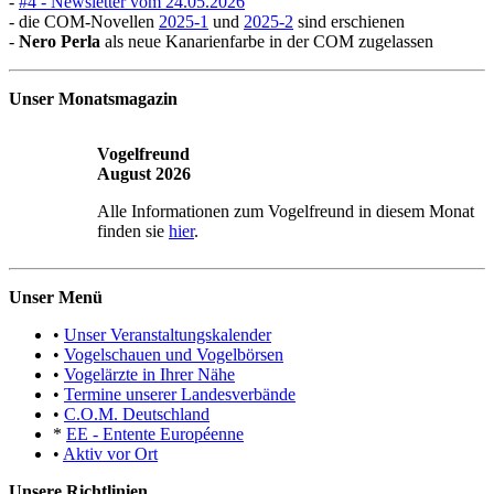
-
#4 - Newsletter vom 24.05.2026
- die COM-Novellen
2025-1
und
2025-2
sind erschienen
-
Nero Perla
als neue Kanarienfarbe in der COM zugelassen
Unser Monatsmagazin
Vogelfreund
August 2026
Alle Informationen zum Vogelfreund in diesem Monat
finden sie
hier
.
Unser Menü
•
Unser Veranstaltungskalender
•
Vogelschauen und Vogelbörsen
•
Vogelärzte in Ihrer Nähe
•
Termine unserer Landesverbände
•
C.O.M. Deutschland
*
EE - Entente Européenne
•
Aktiv vor Ort
Unsere Richtlinien