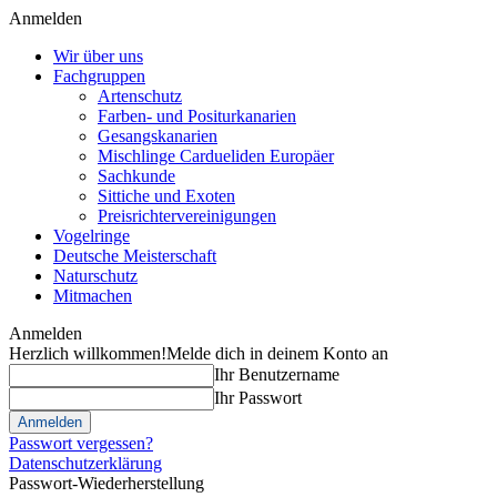
Anmelden
Wir über uns
Fachgruppen
Artenschutz
Farben- und Positurkanarien
Gesangskanarien
Mischlinge Cardueliden Europäer
Sachkunde
Sittiche und Exoten
Preisrichtervereinigungen
Vogelringe
Deutsche Meisterschaft
Naturschutz
Mitmachen
Anmelden
Herzlich willkommen!
Melde dich in deinem Konto an
Ihr Benutzername
Ihr Passwort
Passwort vergessen?
Datenschutzerklärung
Passwort-Wiederherstellung