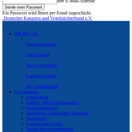
Ihre E-Mail-Adresse
Ein Passwort wird Ihnen per Email zugeschickt.
Deutscher Kanarien und Vogelzüchterbund e.V.
Wir über uns
Veranstaltungen
Organisation
Was wir machen
Landesverbände
Der Vogelfreund
Fachgruppen
Artenschutz
Farben- und Positurkanarien
Gesangskanarien
Mischlinge Cardueliden Europäer
Sachkunde
Sittiche und Exoten
Preisrichtervereinigungen