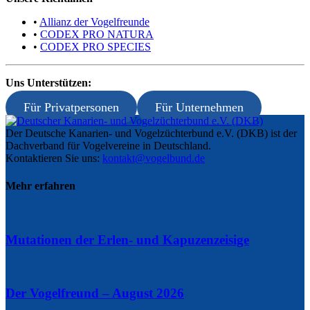
•
Allianz der Vogelfreunde
•
CODEX PRO NATURA
•
CODEX PRO SPECIES
Uns Unterstützen:
Für Privatpersonen
Für Unternehmen
Der Deutsche Kanarien- und Vogelzüchterbund e.V. (DKB) ist der
Dachverband für Vogelvereine in Deutschland.
Kontaktieren Sie uns:
kontakt@vogelbund.de
Mehr erfahren
Mutationen der Erlen- und Kapuzenzeisige
Der Vogelfreund – August 2026