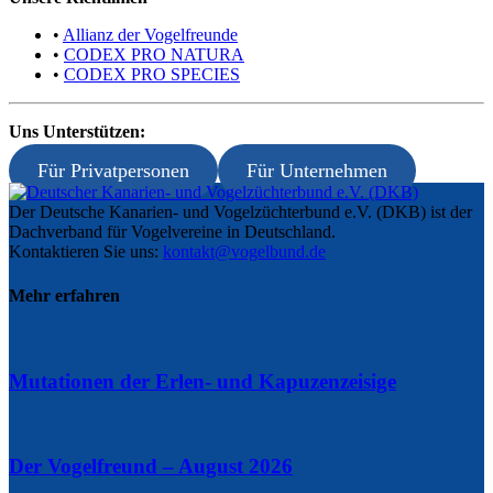
•
Allianz der Vogelfreunde
•
CODEX PRO NATURA
•
CODEX PRO SPECIES
Uns Unterstützen:
Für Privatpersonen
Für Unternehmen
Der Deutsche Kanarien- und Vogelzüchterbund e.V. (DKB) ist der
Dachverband für Vogelvereine in Deutschland.
Kontaktieren Sie uns:
kontakt@vogelbund.de
Mehr erfahren
Mutationen der Erlen- und Kapuzenzeisige
Der Vogelfreund – August 2026