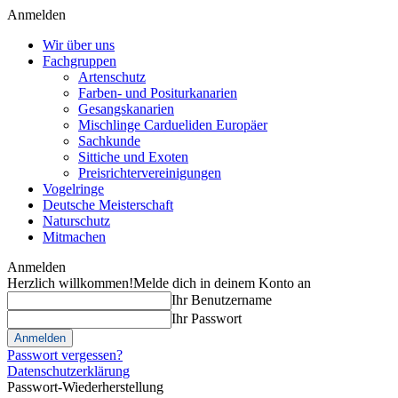
Anmelden
Wir über uns
Fachgruppen
Artenschutz
Farben- und Positurkanarien
Gesangskanarien
Mischlinge Cardueliden Europäer
Sachkunde
Sittiche und Exoten
Preisrichtervereinigungen
Vogelringe
Deutsche Meisterschaft
Naturschutz
Mitmachen
Anmelden
Herzlich willkommen!
Melde dich in deinem Konto an
Ihr Benutzername
Ihr Passwort
Passwort vergessen?
Datenschutzerklärung
Passwort-Wiederherstellung