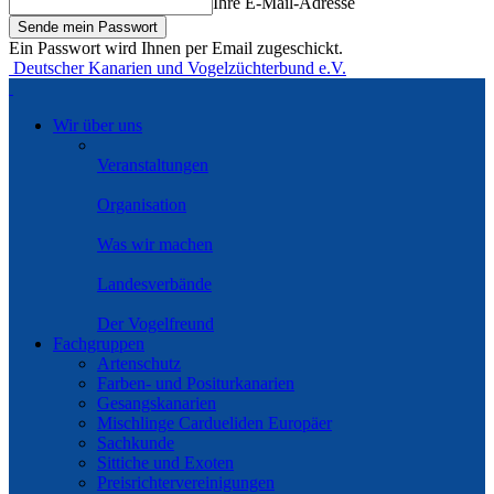
Ihre E-Mail-Adresse
Ein Passwort wird Ihnen per Email zugeschickt.
Deutscher Kanarien und Vogelzüchterbund e.V.
Wir über uns
Veranstaltungen
Organisation
Was wir machen
Landesverbände
Der Vogelfreund
Fachgruppen
Artenschutz
Farben- und Positurkanarien
Gesangskanarien
Mischlinge Cardueliden Europäer
Sachkunde
Sittiche und Exoten
Preisrichtervereinigungen