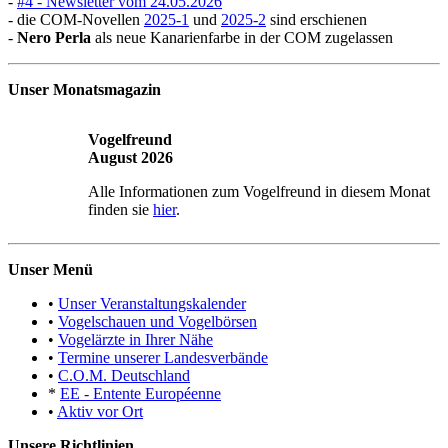
-
#4 - Newsletter vom 24.05.2026
- die COM-Novellen
2025-1
und
2025-2
sind erschienen
-
Nero Perla
als neue Kanarienfarbe in der COM zugelassen
Unser Monatsmagazin
Vogelfreund
August 2026
Alle Informationen zum Vogelfreund in diesem Monat
finden sie
hier
.
Unser Menü
•
Unser Veranstaltungskalender
•
Vogelschauen und Vogelbörsen
•
Vogelärzte in Ihrer Nähe
•
Termine unserer Landesverbände
•
C.O.M. Deutschland
*
EE - Entente Européenne
•
Aktiv vor Ort
Unsere Richtlinien