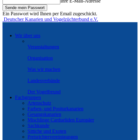
Ihre E-Mail-Adresse
Ein Passwort wird Ihnen per Email zugeschickt.
Deutscher Kanarien und Vogelzüchterbund e.V.
Wir über uns
Veranstaltungen
Organisation
Was wir machen
Landesverbände
Der Vogelfreund
Fachgruppen
Artenschutz
Farben- und Positurkanarien
Gesangskanarien
Mischlinge Cardueliden Europäer
Sachkunde
Sittiche und Exoten
Preisrichtervereinigungen