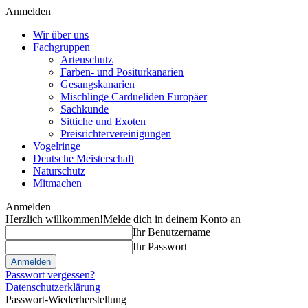
Anmelden
Wir über uns
Fachgruppen
Artenschutz
Farben- und Positurkanarien
Gesangskanarien
Mischlinge Cardueliden Europäer
Sachkunde
Sittiche und Exoten
Preisrichtervereinigungen
Vogelringe
Deutsche Meisterschaft
Naturschutz
Mitmachen
Anmelden
Herzlich willkommen!
Melde dich in deinem Konto an
Ihr Benutzername
Ihr Passwort
Passwort vergessen?
Datenschutzerklärung
Passwort-Wiederherstellung