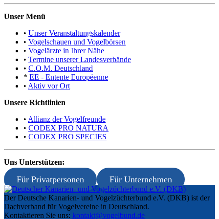
Unser Menü
•
Unser Veranstaltungskalender
•
Vogelschauen und Vogelbörsen
•
Vogelärzte in Ihrer Nähe
•
Termine unserer Landesverbände
•
C.O.M. Deutschland
*
EE - Entente Européenne
•
Aktiv vor Ort
Unsere Richtlinien
•
Allianz der Vogelfreunde
•
CODEX PRO NATURA
•
CODEX PRO SPECIES
Uns Unterstützen:
Für Privatpersonen
Für Unternehmen
Der Deutsche Kanarien- und Vogelzüchterbund e.V. (DKB) ist der
Dachverband für Vogelvereine in Deutschland.
Kontaktieren Sie uns:
kontakt@vogelbund.de