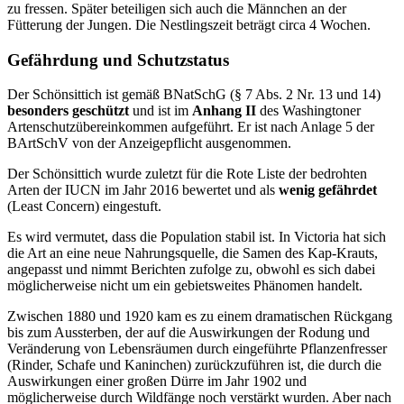
zu fressen. Später beteiligen sich auch die Männchen an der
Fütterung der Jungen. Die Nestlingszeit beträgt circa 4 Wochen.
Gefährdung und Schutzstatus
Der Schönsittich ist gemäß BNatSchG (§ 7 Abs. 2 Nr. 13 und 14)
besonders geschützt
und ist im
Anhang II
des Washingtoner
Artenschutzübereinkommen aufgeführt. Er ist nach Anlage 5 der
BArtSchV von der Anzeigepflicht ausgenommen.
Der Schönsittich wurde zuletzt für die Rote Liste der bedrohten
Arten der IUCN im Jahr 2016 bewertet und als
wenig
gefährdet
(Least Concern) eingestuft.
Es wird vermutet, dass die Population stabil ist. In Victoria hat sich
die Art an eine neue Nahrungsquelle, die Samen des Kap-Krauts,
angepasst und nimmt Berichten zufolge zu, obwohl es sich dabei
möglicherweise nicht um ein gebietsweites Phänomen handelt.
Zwischen 1880 und 1920 kam es zu einem dramatischen Rückgang
bis zum Aussterben, der auf die Auswirkungen der Rodung und
Veränderung von Lebensräumen durch eingeführte Pflanzenfresser
(Rinder, Schafe und Kaninchen) zurückzuführen ist, die durch die
Auswirkungen einer großen Dürre im Jahr 1902 und
möglicherweise durch Wildfänge noch verstärkt wurden. Aber nach