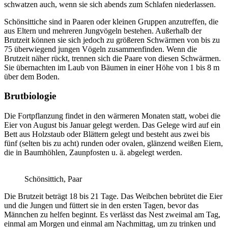
schwatzen auch, wenn sie sich abends zum Schlafen niederlassen.
Schönsittiche sind in Paaren oder kleinen Gruppen anzutreffen, die
aus Eltern und mehreren Jungvögeln bestehen. Außerhalb der
Brutzeit können sie sich jedoch zu größeren Schwärmen von bis zu
75 überwiegend jungen Vögeln zusammenfinden. Wenn die
Brutzeit näher rückt, trennen sich die Paare von diesen Schwärmen.
Sie übernachten im Laub von Bäumen in einer Höhe von 1 bis 8 m
über dem Boden.
Brutbiologie
Die Fortpflanzung findet in den wärmeren Monaten statt, wobei die
Eier von August bis Januar gelegt werden. Das Gelege wird auf ein
Bett aus Holzstaub oder Blättern gelegt und besteht aus zwei bis
fünf (selten bis zu acht) runden oder ovalen, glänzend weißen Eiern,
die in Baumhöhlen, Zaunpfosten u. ä. abgelegt werden.
Schönsittich, Paar
Die Brutzeit beträgt 18 bis 21 Tage. Das Weibchen bebrütet die Eier
und die Jungen und füttert sie in den ersten Tagen, bevor das
Männchen zu helfen beginnt. Es verlässt das Nest zweimal am Tag,
einmal am Morgen und einmal am Nachmittag, um zu trinken und