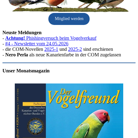
Mitglied werden
Neuste Meldungen
-
Achtung!
Phishingversuch beim Vogelverkauf
-
#4 - Newsletter vom 24.05.2026
- die COM-Novellen
2025-1
und
2025-2
sind erschienen
-
Nero Perla
als neue Kanarienfarbe in der COM zugelassen
Unser Monatsmagazin