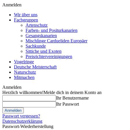
Anmelden
Wir über uns
Fachgruppen
Artenschutz
Farben- und Positurkanarien
Gesangskanarien
Mischlinge Cardueliden Europäer
Sachkunde
Sittiche und Exoten
Preisrichtervereinigungen
Vogelringe
Deutsche Meisterschaft
Naturschutz
Mitmachen
Anmelden
Herzlich willkommen!
Melde dich in deinem Konto an
Ihr Benutzername
Ihr Passwort
Passwort vergessen?
Datenschutzerklärung
Passwort-Wiederherstellung