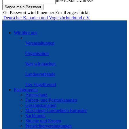
Ihre E-Mail-Adresse
Ein Passwort wird Ihnen per Email zugeschickt.
Deutscher Kanarien und Vogelzüchterbund e.V.
Wir über uns
Veranstaltungen
Organisation
Was wir machen
Landesverbände
Der Vogelfreund
Fachgruppen
Artenschutz
Farben- und Positurkanarien
Gesangskanarien
Mischlinge Cardueliden Europäer
Sachkunde
Sittiche und Exoten
Preisrichtervereinigungen