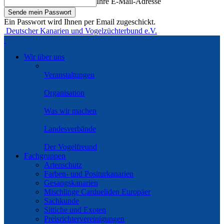
Ihre E-Mail-Adresse
Ein Passwort wird Ihnen per Email zugeschickt.
Deutscher Kanarien und Vogelzüchterbund e.V.
Wir über uns
Veranstaltungen
Organisation
Was wir machen
Landesverbände
Der Vogelfreund
Fachgruppen
Artenschutz
Farben- und Positurkanarien
Gesangskanarien
Mischlinge Cardueliden Europäer
Sachkunde
Sittiche und Exoten
Preisrichtervereinigungen