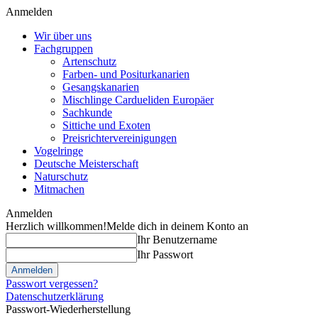
Anmelden
Wir über uns
Fachgruppen
Artenschutz
Farben- und Positurkanarien
Gesangskanarien
Mischlinge Cardueliden Europäer
Sachkunde
Sittiche und Exoten
Preisrichtervereinigungen
Vogelringe
Deutsche Meisterschaft
Naturschutz
Mitmachen
Anmelden
Herzlich willkommen!
Melde dich in deinem Konto an
Ihr Benutzername
Ihr Passwort
Passwort vergessen?
Datenschutzerklärung
Passwort-Wiederherstellung