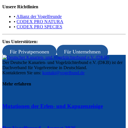
Unsere Richtlinien
•
Allianz der Vogelfreunde
•
CODEX PRO NATURA
•
CODEX PRO SPECIES
Uns Unterstützen:
Für Privatpersonen
Für Unternehmen
Der Deutsche Kanarien- und Vogelzüchterbund e.V. (DKB) ist der
Dachverband für Vogelvereine in Deutschland.
Kontaktieren Sie uns:
kontakt@vogelbund.de
Mehr erfahren
Mutationen der Erlen- und Kapuzenzeisige