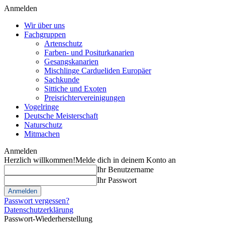
Anmelden
Wir über uns
Fachgruppen
Artenschutz
Farben- und Positurkanarien
Gesangskanarien
Mischlinge Cardueliden Europäer
Sachkunde
Sittiche und Exoten
Preisrichtervereinigungen
Vogelringe
Deutsche Meisterschaft
Naturschutz
Mitmachen
Anmelden
Herzlich willkommen!
Melde dich in deinem Konto an
Ihr Benutzername
Ihr Passwort
Passwort vergessen?
Datenschutzerklärung
Passwort-Wiederherstellung