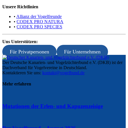
Unsere Richtlinien
•
Allianz der Vogelfreunde
•
CODEX PRO NATURA
•
CODEX PRO SPECIES
Uns Unterstützen:
Für Privatpersonen
Für Unternehmen
Der Deutsche Kanarien- und Vogelzüchterbund e.V. (DKB) ist der
Dachverband für Vogelvereine in Deutschland.
Kontaktieren Sie uns:
kontakt@vogelbund.de
Mehr erfahren
Mutationen der Erlen- und Kapuzenzeisige