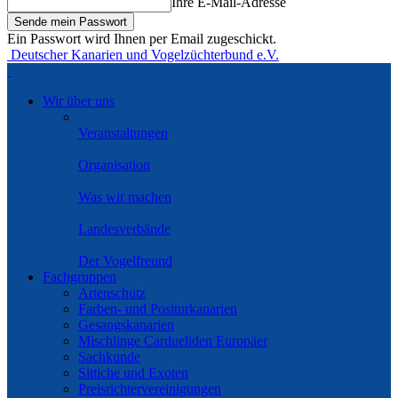
Ihre E-Mail-Adresse
Ein Passwort wird Ihnen per Email zugeschickt.
Deutscher Kanarien und Vogelzüchterbund e.V.
Wir über uns
Veranstaltungen
Organisation
Was wir machen
Landesverbände
Der Vogelfreund
Fachgruppen
Artenschutz
Farben- und Positurkanarien
Gesangskanarien
Mischlinge Cardueliden Europäer
Sachkunde
Sittiche und Exoten
Preisrichtervereinigungen