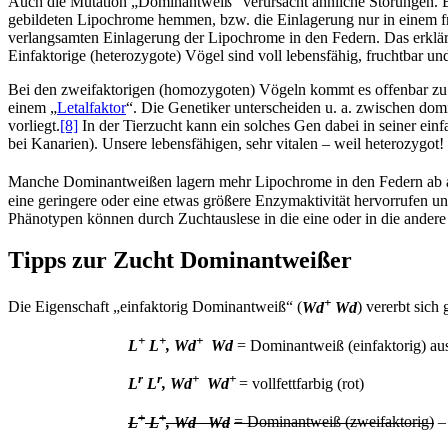
Auch die Mutation „Dominantweiß“ verursacht ähnliche Störungen. Be
gebildeten Lipochrome hemmen, bzw. die Einlagerung nur in einem fr
verlangsamten Einlagerung der Lipochrome in den Federn. Das erklär
Einfaktorige (heterozygote) Vögel sind voll lebensfähig, fruchtbar und
Bei den zweifaktorigen (homozygoten) Vögeln kommt es offenbar zu s
einem „
Letalfaktor
“. Die Genetiker unterscheiden u. a. zwischen dom
vorliegt.
[8]
In der Tierzucht kann ein solches Gen dabei in seiner e
bei Kanarien). Unsere lebensfähigen, sehr vitalen – weil heterozygot!
Manche Dominantweißen lagern mehr Lipochrome in den Federn ab als
eine geringere oder eine etwas größere Enzymaktivität hervorrufen u
Phänotypen können durch Zuchtauslese in die eine oder in die ander
Tipps zur Zucht Dominantweißer
+
Die Eigenschaft „einfaktorig Dominantweiß“ (
Wd
Wd
) vererbt sich
+
+
+
L
L
, Wd
Wd
= Dominantweiß (einfaktorig) au
r
r
+
+
L
L
, Wd
Wd
= vollfettfarbig (rot)
+
+
L
L
, Wd Wd
= Dominantweiß (zweifaktorig)
– 