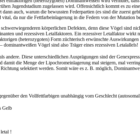
i einfaktorigen (heterozygoten) Dominantweißen wird vermutet, dass d
ühen Jugendstadium zugelassen wird. Offensichtlich kommt es zu einer 
t dann auch, warum die bewussten Federpartien (es sind die zuerst ge
 vital, da nur die Fettfarbeinlagerung in die Federn von der Mutation bet
chwerwiegenderen körperlichen Defekten, denn diese Vögel sind nicht 
inanten und rezessiven Letalfaktoren. Ein rezessiver Letalfaktor wir
infaktorigen (heterozygoten) Form züchterisch erwünschte Auswirkung
 – dominantweißen Vögel sind also Träger eines rezessiven Letalallels!
 andere. Diese unterschiedlichen Ausprägungen sind der Genexpressio
nd damit die Menge der Lipochromeinlagerung mal steigern, mal verring
e Richtung selektiert werden. Somit wäre es z. B. möglich, Dominantw
 gegenüber den Vollfettfarbigen unabhängig vom Geschlecht (autosomal)
s Gelb
letal !