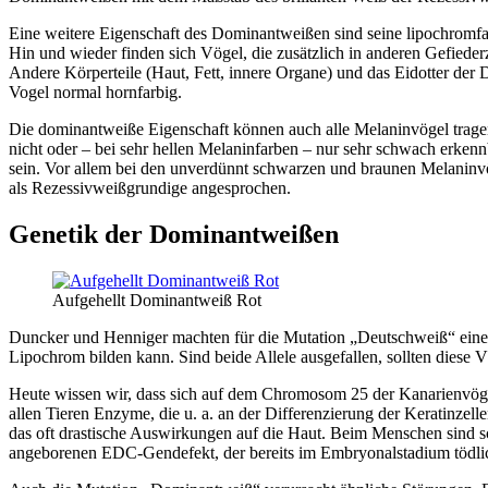
Eine weitere Eigenschaft des Dominantweißen sind seine lipochromf
Hin und wieder finden sich Vögel, die zusätzlich in anderen Gefiede
Andere Körperteile (Haut, Fett, innere Organe) und das Eidotter de
Vogel normal hornfarbig.
Die dominantweiße Eigenschaft können auch alle Melaninvögel trage
nicht oder – bei sehr hellen Melaninfarben – nur sehr schwach erke
sein. Vor allem bei den unverdünnt schwarzen und braunen Melaninvö
als Rezessivweißgrundige angesprochen.
Genetik der Dominantweißen
Aufgehellt Dominantweiß Rot
Duncker und Henniger machten für die Mutation „Deutschweiß“ einen F
Lipochrom bilden kann. Sind beide Allele ausgefallen, sollten diese Vög
Heute wissen wir, dass sich auf dem Chromosom 25 der Kanarienvög
allen Tieren Enzyme, die u. a. an der Differenzierung der Keratinzelle
das oft drastische Auswirkungen auf die Haut. Beim Menschen sind 
angeborenen EDC-Gendefekt, der bereits im Embryonalstadium tödlic