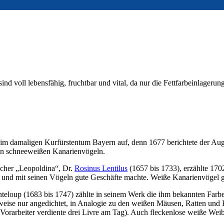
voll lebensfähig, fruchtbar und vital, da nur die Fettfarbeinlagerung 
s im damaligen Kurfürstentum Bayern auf, denn 1677 berichtete der Au
von schneeweißen Kanarienvögeln.
scher „Leopoldina“, Dr.
Rosinus Lentilus
(1657 bis 1733), erzählte 170
und mit seinen Vögeln gute Geschäfte machte. Weiße Kanarienvögel ge
teloup (1683 bis 1747) zählte in seinem Werk die ihm bekannten Farbe
rweise nur angedichtet, in Analogie zu den weißen Mäusen, Ratten un
 Vorarbeiter verdiente drei Livre am Tag). Auch fleckenlose weiße Wei