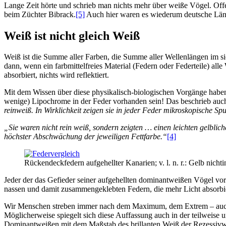
Lange Zeit hörte und schrieb man nichts mehr über weiße Vögel. Offe
beim Züchter Bibrack.
[5]
Auch hier waren es wiederum deutsche Länd
Weiß ist nicht gleich Weiß
Weiß ist die Summe aller Farben, die Summe aller Wellenlängen im s
dann, wenn ein farbmittelfreies Material (Federn oder Federteile) all
absorbiert, nichts wird reflektiert.
Mit dem Wissen über diese physikalisch-biologischen Vorgänge haben
wenige) Lipochrome in der Feder vorhanden sein! Das beschrieb auc
reinweiß. In Wirklichkeit zeigen sie in jeder Feder mikroskopische Sp
„Sie waren nicht rein weiß, sondern zeigten … einen leichten gelblic
höchster Abschwächung der jeweiligen Fettfarbe.“
[4]
Rückendeckfedern aufgehellter Kanarien; v. l. n. r.: Gelb nich
Jeder der das Gefieder seiner aufgehellten dominantweißen Vögel vor 
nassen und damit zusammengeklebten Federn, die mehr Licht absorbie
Wir Menschen streben immer nach dem Maximum, dem Extrem – auch in d
Möglicherweise spiegelt sich diese Auffassung auch in der teilweise
Dominantweißen mit dem Maßstab des brillanten Weiß der Rezessivwe