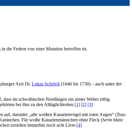
in die Federn von einer Mutation betroffen ist.
gsburger Arzt Dr.
Lukas Schröck
(1646 bis 1730) – auch unter der
2, dass im schwäbischen Nördlingen ein armer Weber eifrig
hörten bei ihm zu den Alltäglichkeiten.
[1]
[2]
[3]
n auf, darunter „alle weißen Kanarienvögel mit roten Augen“ (
Tous
d Kaninchen. Für weiße Kanarienmännchen ohne Fleck (
Serin blanc
bchen erzielten immerhin noch acht Livre.
[4]