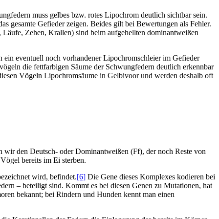
gfedern muss gelbes bzw. rotes Lipochrom deutlich sichtbar sein.
as gesamte Gefieder zeigen. Beides gilt bei Bewertungen als Fehler.
, Läufe, Zehen, Krallen) sind beim aufgehellten dominantweißen
n ein eventuell noch vorhandener Lipochromschleier im Gefieder
nvögeln die fettfarbigen Säume der Schwungfedern deutlich erkennbar
i diesen Vögeln Lipochromsäume in Gelbivoor und werden deshalb oft
ten wir den Deutsch- oder Dominantweißen (Ff), der noch Reste von
 Vögel bereits im Ei sterben.
bezeichnet wird, befindet.
[6]
Die Gene dieses Komplexes kodieren bei
ern – beteiligt sind. Kommt es bei diesen Genen zu Mutationen, hat
umoren bekannt; bei Rindern und Hunden kennt man einen