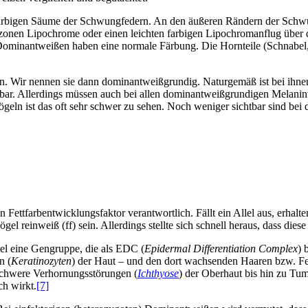
arbigen Säume der Schwungfedern. An den äußeren Rändern der Schwun
rzonen Lipochrome oder einen leichten farbigen Lipochromanflug über d
r Dominantweißen haben eine normale Färbung. Die Hornteile (Schnabel
n. Wir nennen sie dann dominantweißgrundig. Naturgemäß ist bei ihne
nnbar. Allerdings müssen auch bei allen dominantweißgrundigen Melani
geln ist das oft sehr schwer zu sehen. Noch weniger sichtbar sind be
ettfarbentwicklungsfaktor verantwortlich. Fällt ein Allel aus, erhal
el reinweiß (ff) sein. Allerdings stellte sich schnell heraus, dass diese
el eine Gengruppe, die als EDC (
Epidermal Differentiation Complex
) 
n (
Keratinozyten
) der Haut – und den dort wachsenden Haaren bzw. Fed
schwere Verhornungsstörungen (
Ichthyose
) der Oberhaut bis hin zu T
h wirkt.
[7]