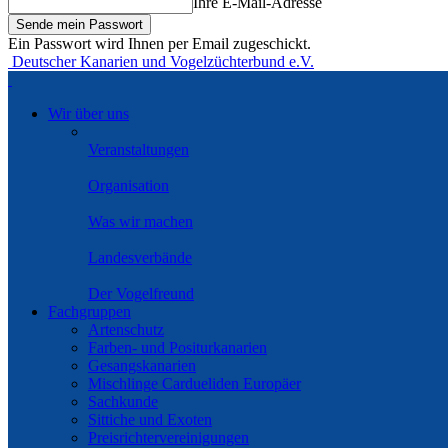
Ihre E-Mail-Adresse
Ein Passwort wird Ihnen per Email zugeschickt.
Deutscher Kanarien und Vogelzüchterbund e.V.
Wir über uns
Veranstaltungen
Organisation
Was wir machen
Landesverbände
Der Vogelfreund
Fachgruppen
Artenschutz
Farben- und Positurkanarien
Gesangskanarien
Mischlinge Cardueliden Europäer
Sachkunde
Sittiche und Exoten
Preisrichtervereinigungen