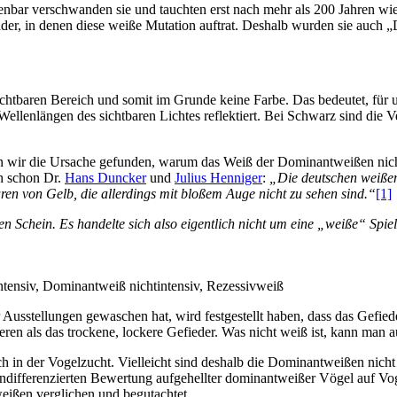
nbar verschwanden sie und tauchten erst nach mehr als 200 Jahren wie
er, in denen diese weiße Mutation auftrat. Deshalb wurden sie auch 
ichtbaren Bereich und somit im Grunde keine Farbe. Das bedeutet, für
e Wellenlängen des sichtbaren Lichtes reflektiert. Bei Schwarz sind die
 wir die Ursache gefunden, warum das Weiß der Dominantweißen nicht 
h schon Dr.
Hans Duncker
und
Julius Henniger
:
„Die deutschen weißen
uren von Gelb, die allerdings mit bloßem Auge nicht zu sehen sind.“
[1]
hen Schein. Es handelte sich also eigentlich nicht um eine „weiße“ Spi
tintensiv, Dominantweiß nichtintensiv, Rezessivweiß
Ausstellungen gewaschen hat, wird festgestellt haben, dass das Gefiede
ren als das trockene, lockere Gefieder. Was nicht weiß ist, kann man 
er Vogelzucht. Vielleicht sind deshalb die Dominantweißen nicht mehr
 undifferenzierten Bewertung aufgehellter dominantweißer Vögel auf Vo
ißen verglichen und begutachtet.