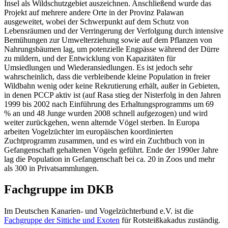
Insel als Wildschutzgebiet auszeichnen. Anschließend wurde das
Projekt auf mehrere andere Orte in der Provinz Palawan
ausgeweitet, wobei der Schwerpunkt auf dem Schutz von
Lebensräumen und der Verringerung der Verfolgung durch intensive
Bemühungen zur Umwelterziehung sowie auf dem Pflanzen von
Nahrungsbäumen lag, um potenzielle Engpässe während der Dürre
zu mildern, und der Entwicklung von Kapazitäten für
Umsiedlungen und Wiederansiedlungen. Es ist jedoch sehr
wahrscheinlich, dass die verbleibende kleine Population in freier
Wildbahn wenig oder keine Rekrutierung erhält, außer in Gebieten,
in denen PCCP aktiv ist (auf Rasa stieg der Nisterfolg in den Jahren
1999 bis 2002 nach Einführung des Erhaltungsprogramms um 69
%
an und 48 Junge wurden 2008 schnell aufgezogen) und wird
weiter zurückgehen, wenn alternde Vögel sterben. In Europa
arbeiten Vogelzüchter im europäischen koordinierten
Zuchtprogramm zusammen, und es wird ein Zuchtbuch von in
Gefangenschaft gehaltenen Vögeln geführt. Ende der 1990er Jahre
lag die Population in Gefangenschaft bei ca. 20 in Zoos und mehr
als 300 in Privatsammlungen.
Fachgruppe im DKB
Im Deutschen Kanarien- und Vogelzüchterbund e.V. ist die
Fachgruppe der Sittiche und Exoten
für Rotsteißkakadus zuständig.