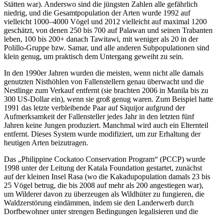
Stätten war). Anderswo sind die jüngsten Zahlen alle gefährlich
niedrig, und die Gesamtpopulation der Arten wurde 1992 auf
vielleicht 1000–4000 Vögel und 2012 vielleicht auf maximal 1200
geschätzt, von denen 250 bis 700 auf Palawan und seinen Trabanten
leben, 100 bis 200+ danach Tawitawi, mit weniger als 20 in der
Polillo-Gruppe bzw. Samar, und alle anderen Subpopulationen sind
klein genug, um praktisch dem Untergang geweiht zu sein.
In den 1990er Jahren wurden die meisten, wenn nicht alle damals
genutzten Nisthöhlen von Fallenstellern genau überwacht und die
Nestlinge zum Verkauf entfernt (sie brachten 2006 in Manila bis zu
300 US-Dollar ein), wenn sie groß genug waren. Zum Beispiel hatte
1991 das letzte verbleibende Paar auf Siquijor aufgrund der
Aufmerksamkeit der Fallensteller jedes Jahr in den letzten fünf
Jahren keine Jungen produziert. Manchmal wird auch ein Elternteil
entfernt. Dieses System wurde modifiziert, um zur Erhaltung der
heutigen Arten beizutragen.
Das „Philippine Cockatoo Conservation Program“ (PCCP) wurde
1998 unter der Leitung der Katala Foundation gestartet, zunächst
auf der kleinen Insel Rasa (wo die Kakadupopulation damals 23 bis
25 Vögel betrug, die bis 2008 auf mehr als 200 angestiegen war),
um Wilderer davon zu überzeugen als Wildhüter zu fungieren, die
Waldzerstörung eindämmen, indem sie den Landerwerb durch
Dorfbewohner unter strengen Bedingungen legalisieren und die