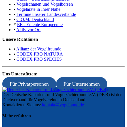
•
Vogelschauen und Vogelbörsen
•
Vogelärzte in Ihrer Nähe
•
Termine unserer Landesverbände
•
C.O.M. Deutschland
*
EE - Entente Européenne
•
Aktiv vor Ort
Unsere Richtlinien
•
Allianz der Vogelfreunde
•
CODEX PRO NATURA
•
CODEX PRO SPECIES
Uns Unterstützen:
Für Privatpersonen
Für Unternehmen
Der Deutsche Kanarien- und Vogelzüchterbund e.V. (DKB) ist der
Dachverband für Vogelvereine in Deutschland.
Kontaktieren Sie uns:
kontakt@vogelbund.de
Mehr erfahren