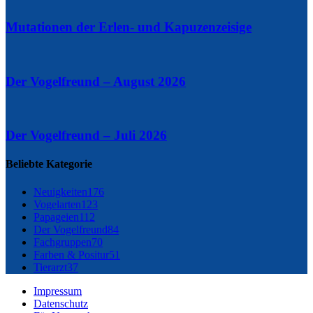
Mutationen der Erlen- und Kapuzenzeisige
Der Vogelfreund – August 2026
Der Vogelfreund – Juli 2026
Beliebte Kategorie
Neuigkeiten
176
Vogelarten
123
Papageien
112
Der Vogelfreund
84
Fachgruppen
70
Farben & Positur
51
Tierarzt
37
Impressum
Datenschutz