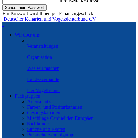
Ihre E-Mail-Adresse
Ein Passwort wird Ihnen per Email zugeschickt.
Deutscher Kanarien und Vogelzüchterbund e.V.
Wir über uns
Veranstaltungen
Organisation
Was wir machen
Landesverbände
Der Vogelfreund
Fachgruppen
Artenschutz
Farben- und Positurkanarien
Gesangskanarien
Mischlinge Cardueliden Europäer
Sachkunde
Sittiche und Exoten
Preisrichtervereinigungen