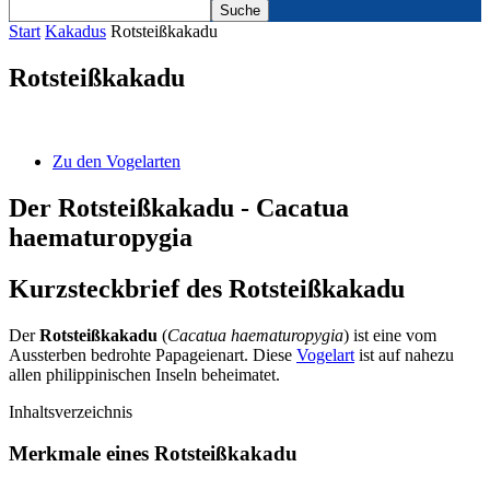
Start
Kakadus
Rotsteißkakadu
Rotsteißkakadu
Zu den Vogelarten
Der Rotsteißkakadu - Cacatua
haematuropygia
Kurzsteckbrief des Rotsteißkakadu
Der
Rotsteißkakadu
(
Cacatua haematuropygia
) ist eine vom
Aussterben bedrohte Papageienart. Diese
Vogelart
ist auf nahezu
allen philippinischen Inseln beheimatet.
Inhaltsverzeichnis
Merkmale eines Rotsteißkakadu