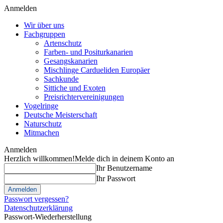
Anmelden
Wir über uns
Fachgruppen
Artenschutz
Farben- und Positurkanarien
Gesangskanarien
Mischlinge Cardueliden Europäer
Sachkunde
Sittiche und Exoten
Preisrichtervereinigungen
Vogelringe
Deutsche Meisterschaft
Naturschutz
Mitmachen
Anmelden
Herzlich willkommen!
Melde dich in deinem Konto an
Ihr Benutzername
Ihr Passwort
Passwort vergessen?
Datenschutzerklärung
Passwort-Wiederherstellung