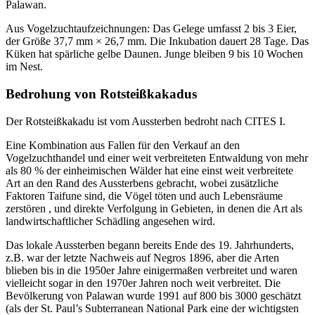
Palawan.
Aus Vogelzuchtaufzeichnungen: Das Gelege umfasst 2 bis 3 Eier,
der Größe 37,7 mm × 26,7 mm. Die Inkubation dauert 28 Tage. Das
Küken hat spärliche gelbe Daunen. Junge bleiben 9 bis 10 Wochen
im Nest.
Bedrohung von Rotsteißkakadus
Der Rotsteißkakadu ist vom Aussterben bedroht nach CITES I.
Eine Kombination aus Fallen für den Verkauf an den
Vogelzuchthandel und einer weit verbreiteten Entwaldung von mehr
als 80 % der einheimischen Wälder hat eine einst weit verbreitete
Art an den Rand des Aussterbens gebracht, wobei zusätzliche
Faktoren Taifune sind, die Vögel töten und auch Lebensräume
zerstören , und direkte Verfolgung in Gebieten, in denen die Art als
landwirtschaftlicher Schädling angesehen wird.
Das lokale Aussterben begann bereits Ende des 19. Jahrhunderts,
z.B. war der letzte Nachweis auf Negros 1896, aber die Arten
blieben bis in die 1950er Jahre einigermaßen verbreitet und waren
vielleicht sogar in den 1970er Jahren noch weit verbreitet. Die
Bevölkerung von Palawan wurde 1991 auf 800 bis 3000 geschätzt
(als der St. Paul’s Subterranean National Park eine der wichtigsten