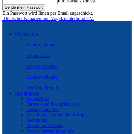
Ihre E-Mail-Adresse
Ein Passwort wird Ihnen per Email zugeschickt.
Deutscher Kanarien und Vogelzüchterbund e.V.
Wir über uns
Veranstaltungen
Organisation
Was wir machen
Landesverbände
Der Vogelfreund
Fachgruppen
Artenschutz
Farben- und Positurkanarien
Gesangskanarien
Mischlinge Cardueliden Europäer
Sachkunde
Sittiche und Exoten
Preisrichtervereinigungen