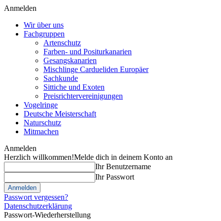
Anmelden
Wir über uns
Fachgruppen
Artenschutz
Farben- und Positurkanarien
Gesangskanarien
Mischlinge Cardueliden Europäer
Sachkunde
Sittiche und Exoten
Preisrichtervereinigungen
Vogelringe
Deutsche Meisterschaft
Naturschutz
Mitmachen
Anmelden
Herzlich willkommen!
Melde dich in deinem Konto an
Ihr Benutzername
Ihr Passwort
Passwort vergessen?
Datenschutzerklärung
Passwort-Wiederherstellung