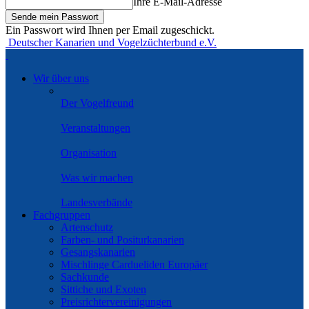
Ihre E-Mail-Adresse
Ein Passwort wird Ihnen per Email zugeschickt.
Deutscher Kanarien und Vogelzüchterbund e.V.
Wir über uns
Der Vogelfreund
Veranstaltungen
Organisation
Was wir machen
Landesverbände
Fachgruppen
Artenschutz
Farben- und Positurkanarien
Gesangskanarien
Mischlinge Cardueliden Europäer
Sachkunde
Sittiche und Exoten
Preisrichtervereinigungen