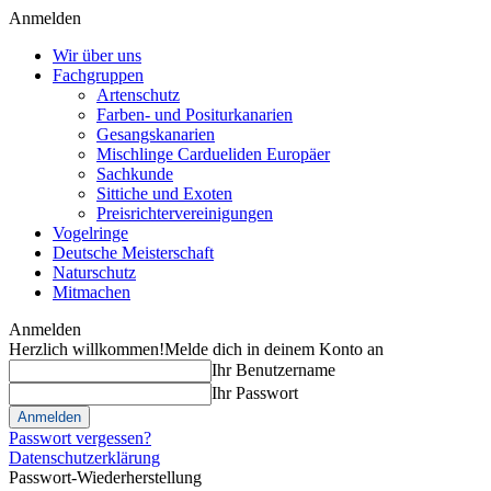
Anmelden
Wir über uns
Fachgruppen
Artenschutz
Farben- und Positurkanarien
Gesangskanarien
Mischlinge Cardueliden Europäer
Sachkunde
Sittiche und Exoten
Preisrichtervereinigungen
Vogelringe
Deutsche Meisterschaft
Naturschutz
Mitmachen
Anmelden
Herzlich willkommen!
Melde dich in deinem Konto an
Ihr Benutzername
Ihr Passwort
Passwort vergessen?
Datenschutzerklärung
Passwort-Wiederherstellung