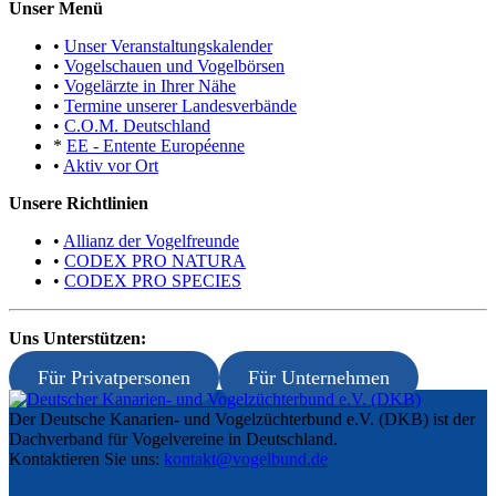
Unser Menü
•
Unser Veranstaltungskalender
•
Vogelschauen und Vogelbörsen
•
Vogelärzte in Ihrer Nähe
•
Termine unserer Landesverbände
•
C.O.M. Deutschland
*
EE - Entente Européenne
•
Aktiv vor Ort
Unsere Richtlinien
•
Allianz der Vogelfreunde
•
CODEX PRO NATURA
•
CODEX PRO SPECIES
Uns Unterstützen:
Für Privatpersonen
Für Unternehmen
Der Deutsche Kanarien- und Vogelzüchterbund e.V. (DKB) ist der
Dachverband für Vogelvereine in Deutschland.
Kontaktieren Sie uns:
kontakt@vogelbund.de