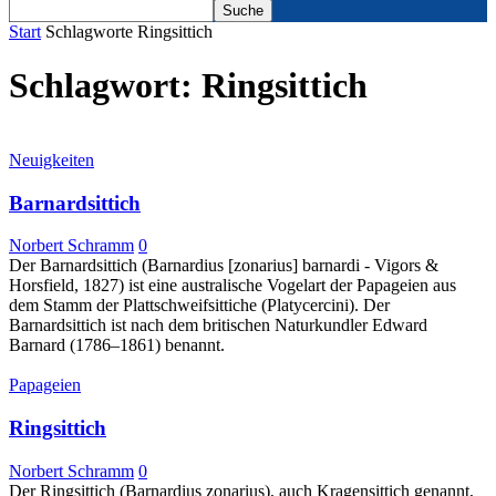
Start
Schlagworte
Ringsittich
Schlagwort: Ringsittich
Neuigkeiten
Barnardsittich
Norbert Schramm
0
Der Barnardsittich (Barnardius [zonarius] barnardi - Vigors &
Horsfield, 1827) ist eine australische Vogelart der Papageien aus
dem Stamm der Plattschweifsittiche (Platycercini). Der
Barnardsittich ist nach dem britischen Naturkundler Edward
Barnard (1786–1861) benannt.
Papageien
Ringsittich
Norbert Schramm
0
Der Ringsittich (Barnardius zonarius), auch Kragensittich genannt,