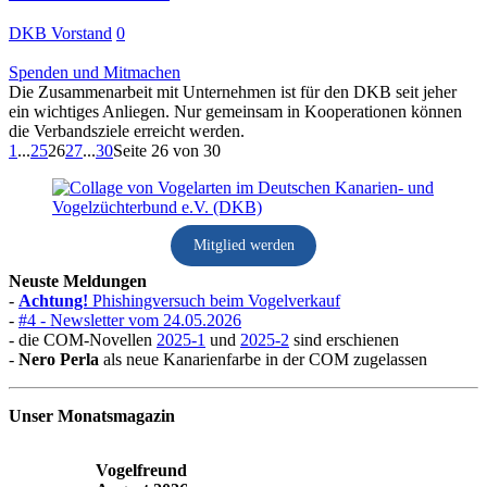
DKB Vorstand
0
Spenden und Mitmachen
Die Zusammenarbeit mit Unternehmen ist für den DKB seit jeher
ein wichtiges Anliegen. Nur gemeinsam in Kooperationen können
die Verbandsziele erreicht werden.
1
...
25
26
27
...
30
Seite 26 von 30
Mitglied werden
Neuste Meldungen
-
Achtung!
Phishingversuch beim Vogelverkauf
-
#4 - Newsletter vom 24.05.2026
- die COM-Novellen
2025-1
und
2025-2
sind erschienen
-
Nero Perla
als neue Kanarienfarbe in der COM zugelassen
Unser Monatsmagazin
Vogelfreund