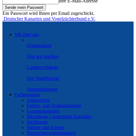
Ihre E-Mail-Adresse
Ein Passwort wird Ihnen per Email zugeschickt.
Deutscher Kanarien und Vogelzüchterbund e.V.
Wir über uns
Organisation
Was wir machen
Landesverbände
Der Vogelfreund
Veranstaltungen
Fachgruppen
Artenschutz
Farben- und Positurkanarien
Gesangskanarien
Mischlinge Cardueliden Europäer
Sachkunde
Sittiche und Exoten
Preisrichtervereinigungen