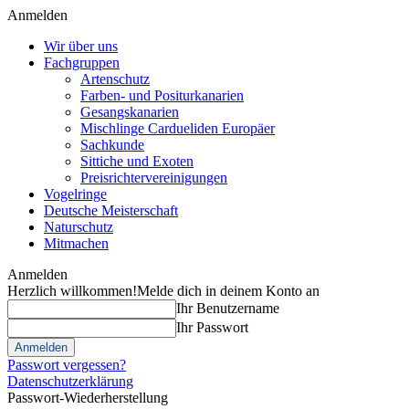
Anmelden
Wir über uns
Fachgruppen
Artenschutz
Farben- und Positurkanarien
Gesangskanarien
Mischlinge Cardueliden Europäer
Sachkunde
Sittiche und Exoten
Preisrichtervereinigungen
Vogelringe
Deutsche Meisterschaft
Naturschutz
Mitmachen
Anmelden
Herzlich willkommen!
Melde dich in deinem Konto an
Ihr Benutzername
Ihr Passwort
Passwort vergessen?
Datenschutzerklärung
Passwort-Wiederherstellung