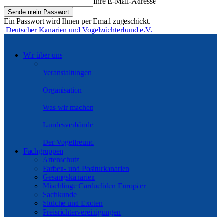
Ihre E-Mail-Adresse
Ein Passwort wird Ihnen per Email zugeschickt.
Deutscher Kanarien und Vogelzüchterbund e.V.
Wir über uns
Veranstaltungen
Organisation
Was wir machen
Landesverbände
Der Vogelfreund
Fachgruppen
Artenschutz
Farben- und Positurkanarien
Gesangskanarien
Mischlinge Cardueliden Europäer
Sachkunde
Sittiche und Exoten
Preisrichtervereinigungen