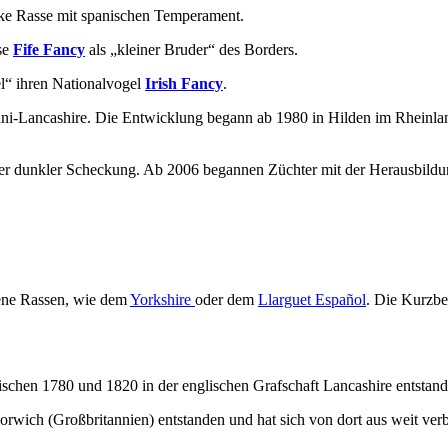
anke Rasse mit spanischen Temperament.
sse
Fife Fancy
als „kleiner Bruder“ des Borders.
l“ ihren Nationalvogel
Irish Fancy
.
Mini-Lancashire. Die Entwicklung begann ab 1980 in Hilden im Rheinlan
nter dunkler Scheckung. Ab 2006 begannen Züchter mit der Herausbildu
dene Rassen, wie dem
Yorkshire
oder dem
Llarguet Español
. Die Kurzbe
zwischen 1780 und 1820 in der englischen Grafschaft Lancashire entstand
orwich (Großbritannien) entstanden und hat sich von dort aus weit verbr