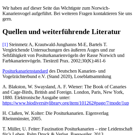
Wir haben auf dieser Seite das Wichtigste zum Norwich-
Kanarienvogel aufgeführt. Bei weiteren Fragen kontaktieren Sie uns
gern.
Quellen und weiterführende Literatur
[1]
Steinmetz A, Krautwald-Junghanns M-E, Bartels T.
Vergleichende Untersuchungen des äußeren Auges und zur
Sehfähigkeit von Positurkanarienvögeln der Rasse Norwich und
Farbkanarienvögeln. Tierärztl Prax. 2002;30(K):461-6
Positurkanarienstandard
des Deutschen Kanarien- und
Vogelzüchterbund e.V. (Stand 2020), Loseblattsammlung
A. Blakston, W. Swaysland, A. F. Wiener: The Book of Canaries
and Cage-Birds, British and Foreign. London, Paris, New York,
1880. Elektronische Ausgabe unter:
https://www.biodiversitylibrary.org/item/101262#page/7/mode/1up
H. Claßen, W. Kolter: Die Positurkanarien. Eigenverlag
Rheinmünster, 2005.
T. Müller, U. Feiter: Faszination Positurkanarien – eine Leidenschaft
für’s Leben. Palm Druck & Verlag, Baesweiler, 2013.