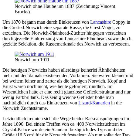
Norwich ohne Haube um 1887 (Zeichnung: Vincent
Brocks)
Um 1870 begann man durch Einkreuzen von
Lancashire
Coppy in
die Crested-Norwich eine separate Rasse, die Crest-Vögel, zu
erzüchten. Die Norwich-Plainhead-Züchter hingegen versuchten
durch gezielte Einkreuzung von Lancashire Plainhead, sowie durch
gezielte Selektion, die Rassemerkmale des Norwich zu verbessern.
Norwich um 1911
Die heutigen Norwichs haben allerdings keinerlei Ähnlichkeiten
mehr mit den damals existierenden Vorfahren. Sie waren kleiner und
bei weitem feiner und zarter als die heutigen Norwich. Kopf und
Brust waren noch nicht, wie heute gefordert, rundlich. Im
Wesentlichen hatte er eine recht glanzlose Gefiederstruktur und nur
wenig Farbbrillanz. Das seidig weiche Gefieder holte man
nachträglich durch das Einkreuzen von
Lizard-Kanarien
in die
Norwich-Zuchtstämme.
Letztendlich trennten sich die Wege beider Rasseausprägungen im
Jahre 1890. Bei einem Treffen von ca. 400 Norwichzüchtern im
Crystal-Palace wurde ein Standard bezüglich des Typs und der
Größe (16,5 cm) für die Norwich festgelegt. Ab nun sollte der Typ