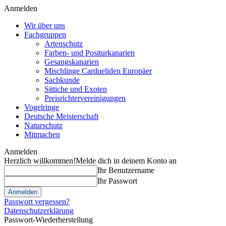
Anmelden
Wir über uns
Fachgruppen
Artenschutz
Farben- und Positurkanarien
Gesangskanarien
Mischlinge Cardueliden Europäer
Sachkunde
Sittiche und Exoten
Preisrichtervereinigungen
Vogelringe
Deutsche Meisterschaft
Naturschutz
Mitmachen
Anmelden
Herzlich willkommen!
Melde dich in deinem Konto an
Ihr Benutzername
Ihr Passwort
Passwort vergessen?
Datenschutzerklärung
Passwort-Wiederherstellung