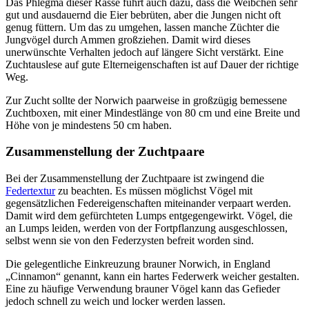
Das Phlegma dieser Rasse führt auch dazu, dass die Weibchen sehr
gut und ausdauernd die Eier bebrüten, aber die Jungen nicht oft
genug füttern. Um das zu umgehen, lassen manche Züchter die
Jungvögel durch Ammen großziehen. Damit wird dieses
unerwünschte Verhalten jedoch auf längere Sicht verstärkt. Eine
Zuchtauslese auf gute Elterneigenschaften ist auf Dauer der richtige
Weg.
Zur Zucht sollte der Norwich paarweise in großzügig bemessene
Zuchtboxen, mit einer Mindestlänge von 80 cm und eine Breite und
Höhe von je mindestens 50 cm haben.
Zusammenstellung der Zuchtpaare
Bei der Zusammenstellung der Zuchtpaare ist zwingend die
Federtextur
zu beachten. Es müssen möglichst Vögel mit
gegensätzlichen Federeigenschaften miteinander verpaart werden.
Damit wird dem gefürchteten Lumps entgegengewirkt. Vögel, die
an Lumps leiden, werden von der Fortpflanzung ausgeschlossen,
selbst wenn sie von den Federzysten befreit worden sind.
Die gelegentliche Einkreuzung brauner Norwich, in England
„Cinnamon“ genannt, kann ein hartes Federwerk weicher gestalten.
Eine zu häufige Verwendung brauner Vögel kann das Gefieder
jedoch schnell zu weich und locker werden lassen.