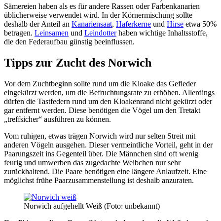
Sämereien haben als es für andere Rassen oder Farbenkanarien
üblicherweise verwendet wird. In der Körnermischung sollte
deshalb der Anteil an
Kanariensaat
,
Haferkerne
und
Hirse
etwa 50%
betragen.
Leinsamen
und
Leindotter
haben wichtige Inhaltsstoffe,
die den Federaufbau günstig beeinflussen.
Tipps zur Zucht des Norwich
Vor dem Zuchtbeginn sollte rund um die Kloake das Gefieder
eingekürzt werden, um die Befruchtungsrate zu erhöhen. Allerdings
dürfen die Tastfedern rund um den Kloakenrand nicht gekürzt oder
gar entfernt werden. Diese benötigen die Vögel um den Tretakt
„treffsicher“ ausführen zu können.
Vom ruhigen, etwas trägen Norwich wird nur selten Streit mit
anderen Vögeln ausgehen. Dieser vermeintliche Vorteil, geht in der
Paarungszeit ins Gegenteil über. Die Männchen sind oft wenig
feurig und umwerben das zugedachte Weibchen nur sehr
zurückhaltend. Die Paare benötigen eine längere Anlaufzeit. Eine
möglichst frühe Paarzusammenstellung ist deshalb anzuraten.
Norwich aufgehellt Weiß (Foto: unbekannt)