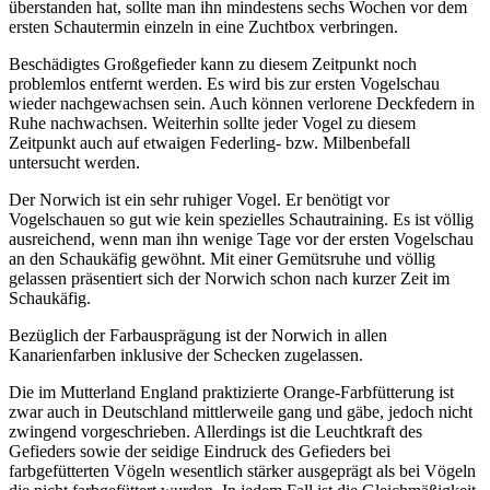
überstanden hat, sollte man ihn mindestens sechs Wochen vor dem
ersten Schautermin einzeln in eine Zuchtbox verbringen.
Beschädigtes Großgefieder kann zu diesem Zeitpunkt noch
problemlos entfernt werden. Es wird bis zur ersten Vogelschau
wieder nachgewachsen sein. Auch können verlorene Deckfedern in
Ruhe nachwachsen. Weiterhin sollte jeder Vogel zu diesem
Zeitpunkt auch auf etwaigen Federling- bzw. Milbenbefall
untersucht werden.
Der Norwich ist ein sehr ruhiger Vogel. Er benötigt vor
Vogelschauen so gut wie kein spezielles Schautraining. Es ist völlig
ausreichend, wenn man ihn wenige Tage vor der ersten Vogelschau
an den Schaukäfig gewöhnt. Mit einer Gemütsruhe und völlig
gelassen präsentiert sich der Norwich schon nach kurzer Zeit im
Schaukäfig.
Bezüglich der Farbausprägung ist der Norwich in allen
Kanarienfarben inklusive der Schecken zugelassen.
Die im Mutterland England praktizierte Orange-Farbfütterung ist
zwar auch in Deutschland mittlerweile gang und gäbe, jedoch nicht
zwingend vorgeschrieben. Allerdings ist die Leuchtkraft des
Gefieders sowie der seidige Eindruck des Gefieders bei
farbgefütterten Vögeln wesentlich stärker ausgeprägt als bei Vögeln