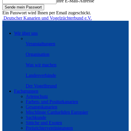
Ihre E-Mail-Adresse
Ein Passwort wird Ihnen per Email zugeschickt.
Deutscher Kanarien und Vogelzüchterbund e.V.
Wir über uns
Veranstaltungen
Organisation
Was wir machen
Landesverbände
Der Vogelfreund
Fachgruppen
Artenschutz
Farben- und Positurkanarien
Gesangskanarien
Mischlinge Cardueliden Europäer
Sachkunde
Sittiche und Exoten
Preisrichtervereinigungen