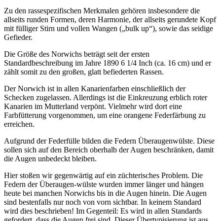
Zu den rassespezifischen Merkmalen gehören insbesondere die
allseits runden Formen, deren Harmonie, der allseits gerundete Kopf
mit fülliger Stirn und vollen Wangen („bulk up“), sowie das seidige
Gefieder.
Die Größe des Norwichs beträgt seit der ersten
Standardbeschreibung im Jahre 1890 6 1/4 Inch (ca. 16 cm) und er
zählt somit zu den großen, glatt befiederten Rassen.
Der Norwich ist in allen Kanarienfarben einschließlich der
Schecken zugelassen. Allerdings ist die Einkreuzung erblich roter
Kanarien im Mutterland verpönt. Vielmehr wird dort eine
Farbfütterung vorgenommen, um eine orangene Federfärbung zu
erreichen.
Aufgrund der Federfülle bilden die Federn Überaugenwülste. Diese
sollen sich auf den Bereich oberhalb der Augen beschränken, damit
die Augen unbedeckt bleiben.
Hier stoßen wir gegenwärtig auf ein züchterisches Problem. Die
Federn der Überaugen-wülste wurden immer länger und hängen
heute bei manchen Norwichs bis in die Augen hinein. Die Augen
sind bestenfalls nur noch von vorn sichtbar. In keinem Standard
wird dies beschrieben! Im Gegenteil: Es wird in allen Standards
gefordert, dass die Augen frei sind. Dieser Übertypisierung ist aus