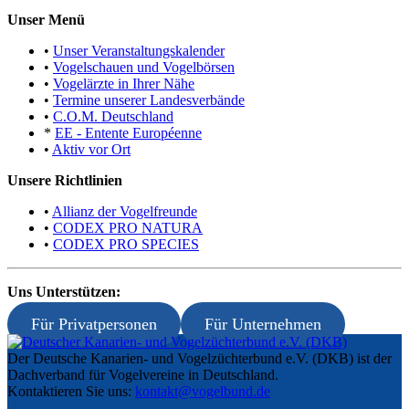
Unser Menü
•
Unser Veranstaltungskalender
•
Vogelschauen und Vogelbörsen
•
Vogelärzte in Ihrer Nähe
•
Termine unserer Landesverbände
•
C.O.M. Deutschland
*
EE - Entente Européenne
•
Aktiv vor Ort
Unsere Richtlinien
•
Allianz der Vogelfreunde
•
CODEX PRO NATURA
•
CODEX PRO SPECIES
Uns Unterstützen:
Für Privatpersonen
Für Unternehmen
Der Deutsche Kanarien- und Vogelzüchterbund e.V. (DKB) ist der
Dachverband für Vogelvereine in Deutschland.
Kontaktieren Sie uns:
kontakt@vogelbund.de