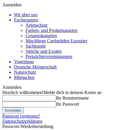
Anmelden
Wir über uns
Fachgruppen
Artenschutz
Farben- und Positurkanarien
Gesangskanarien
Mischlinge Cardueliden Europäer
Sachkunde
Sittiche und Exoten
Preisrichtervereinigungen
Vogelringe
Deutsche Meisterschaft
Naturschutz
Mitmachen
Anmelden
Herzlich willkommen!
Melde dich in deinem Konto an
Ihr Benutzername
Ihr Passwort
Passwort vergessen?
Datenschutzerklärung
Passwort-Wiederherstellung