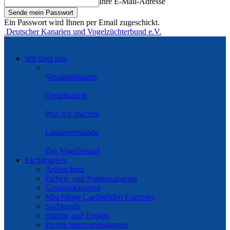
Ihre E-Mail-Adresse
Ein Passwort wird Ihnen per Email zugeschickt.
Deutscher Kanarien und Vogelzüchterbund e.V.
Wir über uns
Veranstaltungen
Organisation
Was wir machen
Landesverbände
Der Vogelfreund
Fachgruppen
Artenschutz
Farben- und Positurkanarien
Gesangskanarien
Mischlinge Cardueliden Europäer
Sachkunde
Sittiche und Exoten
Preisrichtervereinigungen