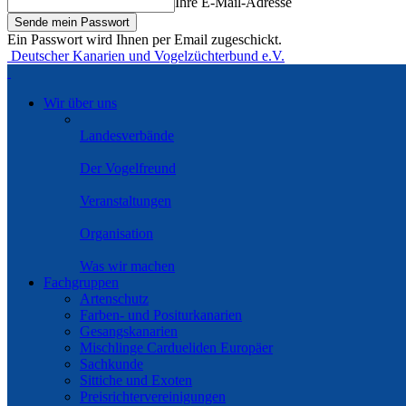
Ihre E-Mail-Adresse
Ein Passwort wird Ihnen per Email zugeschickt.
Deutscher Kanarien und Vogelzüchterbund e.V.
Wir über uns
Landesverbände
Der Vogelfreund
Veranstaltungen
Organisation
Was wir machen
Fachgruppen
Artenschutz
Farben- und Positurkanarien
Gesangskanarien
Mischlinge Cardueliden Europäer
Sachkunde
Sittiche und Exoten
Preisrichtervereinigungen