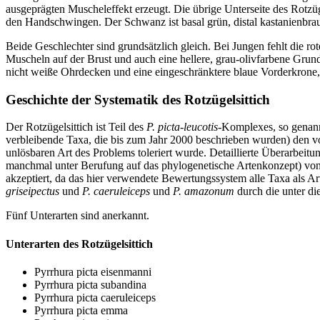
ausgeprägten Muscheleffekt erzeugt. Die übrige Unterseite des Rotzüg
den Handschwingen. Der Schwanz ist basal grün, distal kastanienbra
Beide Geschlechter sind grundsätzlich gleich. Bei Jungen fehlt die r
Muscheln auf der Brust und auch eine hellere, grau-olivfarbene Gru
nicht weiße Ohrdecken und eine eingeschränktere blaue Vorderkrone
Geschichte der Systematik des Rotzügelsittich
Der Rotzügelsittich ist Teil des
P. picta-leucotis
-Komplexes, so genann
verbleibende Taxa, die bis zum Jahr 2000 beschrieben wurden) den vo
unlösbaren Art des Problems toleriert wurde. Detaillierte Überarbe
manchmal unter Berufung auf das phylogenetische Artenkonzept) von 
akzeptiert, da das hier verwendete Bewertungssystem alle Taxa als Ar
griseipectus
und
P. caeruleiceps
und
P. amazonum
durch die unter d
Fünf Unterarten sind anerkannt.
Unterarten des Rotzügelsittich
Pyrrhura picta eisenmanni
Pyrrhura picta subandina
Pyrrhura picta caeruleiceps
Pyrrhura picta emma