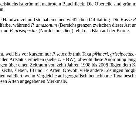
elsittichs ist grün mit mattrotem Bauchfleck. Die Oberteile sind grün
un.
ote Handwurzel und sie haben einen weißlichen Orbitalring. Die Rasse
P
ndfarbe, während
P. amazonum
(Bereichsgrenzen zwischen dieser Art un
, und
P. griseipectus
(Nordostbrasilien) fehlt das Blau auf der Krone.
t, weil bis vor kurzem nur
P. leucotis
(mit Taxa
pfrimeri
,
griseipectus
,
llen Artstatus erhielten (siehe z. HBW), obwohl diese Anordnung lange
itungen über einen Zeitraum von zehn Jahren 1998 bis 2008 fügten de
sechs, sieben, 13 und 14 Arten. Obwohl viele andere Lösungen möglich
ten validiert, wenn Vergleiche auf geografisch benachbarte Taxa beschr
iesen Arten angegebenen Merkmale.