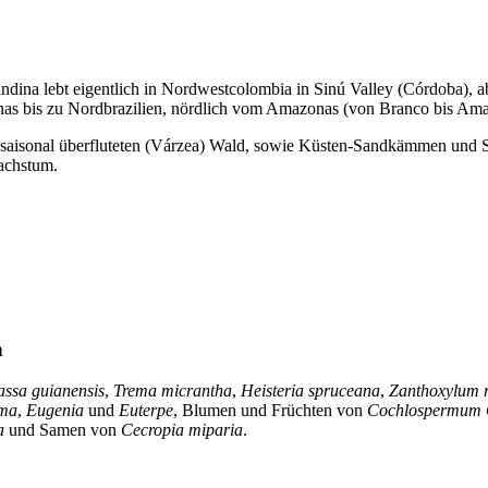
ndina lebt eigentlich in Nordwestcolombia in Sinú Valley (Córdoba), 
nas bis zu Nordbrazilien, nördlich vom Amazonas (von Branco bis Ama
, saisonal überfluteten (Várzea) Wald, sowie Küsten-Sandkämmen und S
achstum.
n
ssa guianensis
,
Trema micrantha
,
Heisteria spruceana
,
Zanthoxylum r
ma
,
Eugenia
und
Euterpe
, Blumen und Früchten von
Cochlospermum
a
und Samen von
Cecropia miparia
.