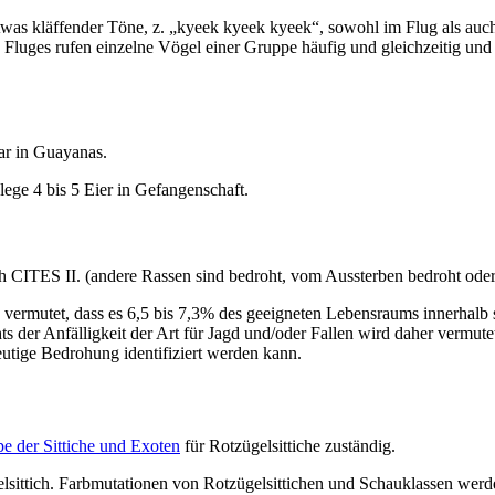
twas kläffender Töne, z. „kyeek kyeek kyeek“, sowohl im Flug als auch in
Fluges rufen einzelne Vögel einer Gruppe häufig und gleichzeitig und
ar in Guayanas.
ege 4 bis 5 Eier in Gefangenschaft.
ch CITES II. (andere Rassen sind bedroht, vom Aussterben bedroht ode
 vermutet, dass es 6,5 bis 7,3% des geeigneten Lebensraums innerhalb s
 der Anfälligkeit der Art für Jagd und/oder Fallen wird daher vermut
eutige Bedrohung identifiziert werden kann.
e der Sittiche und Exoten
für Rotzügelsittiche zuständig.
sittich. Farbmutationen von Rotzügelsittichen und Schauklassen werden