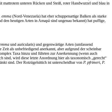
 mit mattrotem unteren Rücken und Steiß, roter Handwurzel und blau in
. emma
(Nord-Venezuela) hat eher schuppenartige Balken als starke
d den heutigen Arten in Amapá sind ungenau bekannt) hat puffige,
emma
und auricularis) und gegenwärtige Arten (umfassend
 Zeit als unbefriedigend anerkannt, aber aufgrund der scheinbar
m Komplex Taxa hinzu und führten zur Anerkennung (wenn auch
 sind, wird diese letzte Anordnung hier als taxonomisch „gerecht“
änkt sind. Der Rotzügelsittich ist unterscheidbar von
P. pfrimeri
,
P.