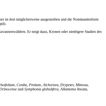
aber ist dort möglicherweise ausgestorben und die Nominantenform
pá).
avannenwäldern. Er neigt dazu, Kronen oder niedrigere Stadien des
hoifolium
,
Cordia, Protium
,
Alchornea
,
Drypetes
,
Mimosa
,
Orinocense
und
Symphonia globulifera
,
Allantoma lineata
,