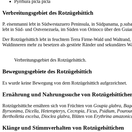
Pyrrhura picta picta
Verbreitungsgebiet des Rotzügelsittich
P. eisenmanni lebt in Südwestazuero Peninsula, in Südpanama, p.suba
lebt in Süd- und Ostvenezuela, im Süden von Orinoco über den Guia
Der Rotzügelsittich lebt in feuchtem Terra Firme-Wald und Waltrand
Waldinneren mehr zu besetzen als gestörte Ränder und sekundäres W
Verbreitungsgebiet des Rotzügelsittich.
Bewegungsgebiete des Rotzügelsittich
Es wurde keine Bewegung von dem Rotzügelsittich aufgezeichnet.
Ernährung und Nahrungssuche von Rotzügelsittiche
Rotzügelsittiche ernähren sich von Früchten von
Goupia glabra
,
Baga
Byrsonima
,
Dicella
,
Heteropterys
,
Cecropia
,
Ficus
,
Psidium
,
Pourou
Bertholletia excelsa
,
Dioclea glabra
, Blüten von
Erythrina amazonic
Klänge und Stimmverhalten von Rotzügelsittichen