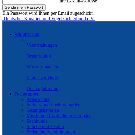
Ihre E-Mail-Adresse
Ein Passwort wird Ihnen per Email zugeschickt.
Deutscher Kanarien und Vogelzüchterbund e.V.
Wir über uns
Veranstaltungen
Organisation
Was wir machen
Landesverbände
Der Vogelfreund
Fachgruppen
Artenschutz
Farben- und Positurkanarien
Gesangskanarien
Mischlinge Cardueliden Europäer
Sachkunde
Sittiche und Exoten
Preisrichtervereinigungen