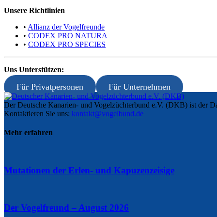
Unsere Richtlinien
•
Allianz der Vogelfreunde
•
CODEX PRO NATURA
•
CODEX PRO SPECIES
Uns Unterstützen:
Für Privatpersonen
Für Unternehmen
Der Deutsche Kanarien- und Vogelzüchterbund e.V. (DKB) ist der Da
Kontaktieren Sie uns:
kontakt@vogelbund.de
Mehr erfahren
Mutationen der Erlen- und Kapuzenzeisige
Der Vogelfreund – August 2026