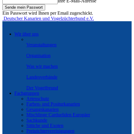
Ihre E-Mail-Adresse
Ein Passwort wird Ihnen per Email zugeschickt.
Deutscher Kanarien und Vogelzüchterbund e.V.
Wir über uns
Veranstaltungen
Organisation
Was wir machen
Landesverbände
Der Vogelfreund
Fachgruppen
Artenschutz
Farben- und Positurkanarien
Gesangskanarien
Mischlinge Cardueliden Europäer
Sachkunde
Sittiche und Exoten
Preisrichtervereinigungen