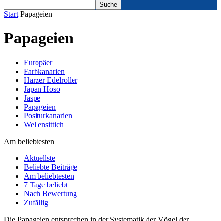
Start
Papageien
Papageien
Europäer
Farbkanarien
Harzer Edelroller
Japan Hoso
Jaspe
Papageien
Positurkanarien
Wellensittich
Am beliebtesten
Aktuellste
Beliebte Beiträge
Am beliebtesten
7 Tage beliebt
Nach Bewertung
Zufällig
Die Papageien entsprechen in der Systematik der Vögel der