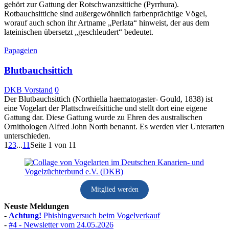
gehört zur Gattung der Rotschwanzsittiche (Pyrrhura).
Rotbauchsittiche sind außergewöhnlich farbenprächtige Vögel,
worauf auch schon ihr Artname „Perlata“ hinweist, der aus dem
lateinischen übersetzt „geschleudert“ bedeutet.
Papageien
Blutbauchsittich
DKB Vorstand
0
Der Blutbauchsittich (Northiella haematogaster- Gould, 1838) ist
eine Vogelart der Plattschweifsittiche und stellt dort eine eigene
Gattung dar. Diese Gattung wurde zu Ehren des australischen
Ornithologen Alfred John North benannt. Es werden vier Unterarten
unterschieden.
1
2
3
...
11
Seite 1 von 11
Mitglied werden
Neuste Meldungen
-
Achtung!
Phishingversuch beim Vogelverkauf
-
#4 - Newsletter vom 24.05.2026