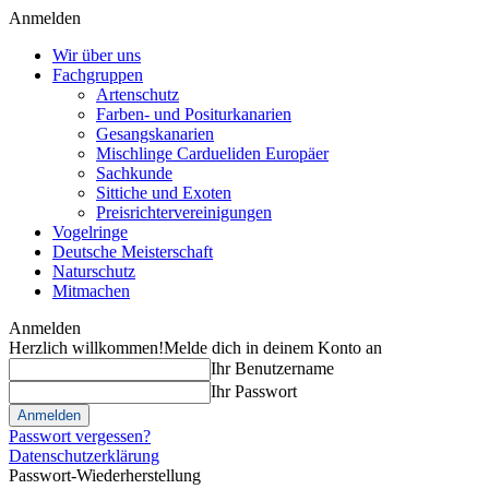
Anmelden
Wir über uns
Fachgruppen
Artenschutz
Farben- und Positurkanarien
Gesangskanarien
Mischlinge Cardueliden Europäer
Sachkunde
Sittiche und Exoten
Preisrichtervereinigungen
Vogelringe
Deutsche Meisterschaft
Naturschutz
Mitmachen
Anmelden
Herzlich willkommen!
Melde dich in deinem Konto an
Ihr Benutzername
Ihr Passwort
Passwort vergessen?
Datenschutzerklärung
Passwort-Wiederherstellung