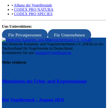
•
Allianz der Vogelfreunde
•
CODEX PRO NATURA
•
CODEX PRO SPECIES
Uns Unterstützen:
Für Privatpersonen
Für Unternehmen
Der Deutsche Kanarien- und Vogelzüchterbund e.V. (DKB) ist der
Dachverband für Vogelvereine in Deutschland.
Kontaktieren Sie uns:
kontakt@vogelbund.de
Mehr erfahren
Mutationen der Erlen- und Kapuzenzeisige
Der Vogelfreund – August 2026