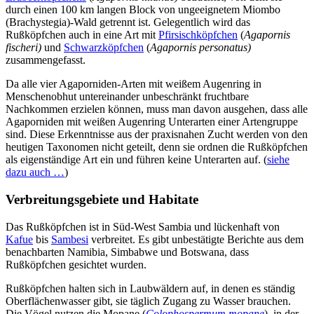
durch einen 100 km langen Block von ungeeignetem Miombo
(Brachystegia)-Wald getrennt ist. Gelegentlich wird das
Rußköpfchen auch in eine Art mit
Pfirsischköpfchen
(
Agapornis
fischeri)
und
Schwarzköpfchen
(
Agapornis personatus)
zusammengefasst.
Da alle vier Agaporniden-Arten mit weißem Augenring in
Menschenobhut untereinander unbeschränkt fruchtbare
Nachkommen erzielen können, muss man davon ausgehen, dass alle
Agaporniden mit weißen Augenring Unterarten einer Artengruppe
sind. Diese Erkenntnisse aus der praxisnahen Zucht werden von den
heutigen Taxonomen nicht geteilt, denn sie ordnen die Rußköpfchen
als eigenständige Art ein und führen keine Unterarten auf. (
siehe
dazu auch …
)
Verbreitungsgebiete und Habitate
Das Rußköpfchen ist in Süd-West Sambia und lückenhaft von
Kafue
bis
Sambesi
verbreitet. Es gibt unbestätigte Berichte aus dem
benachbarten Namibia, Simbabwe und Botswana, dass
Rußköpfchen gesichtet wurden.
Rußköpfchen halten sich in Laubwäldern auf, in denen es ständig
Oberflächenwasser gibt, sie täglich Zugang zu Wasser brauchen.
Die Vögel nutzen die Mopane (
Colophospermum mopane
), in der