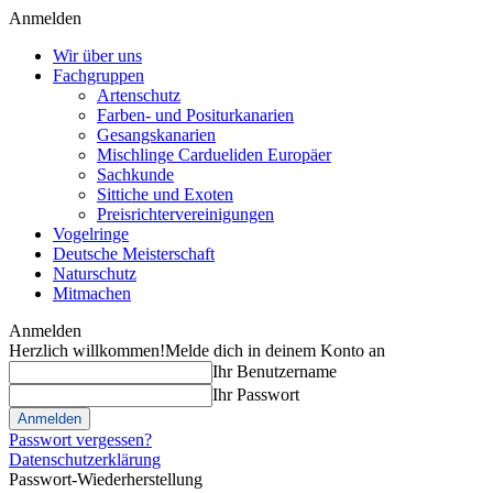
Anmelden
Wir über uns
Fachgruppen
Artenschutz
Farben- und Positurkanarien
Gesangskanarien
Mischlinge Cardueliden Europäer
Sachkunde
Sittiche und Exoten
Preisrichtervereinigungen
Vogelringe
Deutsche Meisterschaft
Naturschutz
Mitmachen
Anmelden
Herzlich willkommen!
Melde dich in deinem Konto an
Ihr Benutzername
Ihr Passwort
Passwort vergessen?
Datenschutzerklärung
Passwort-Wiederherstellung