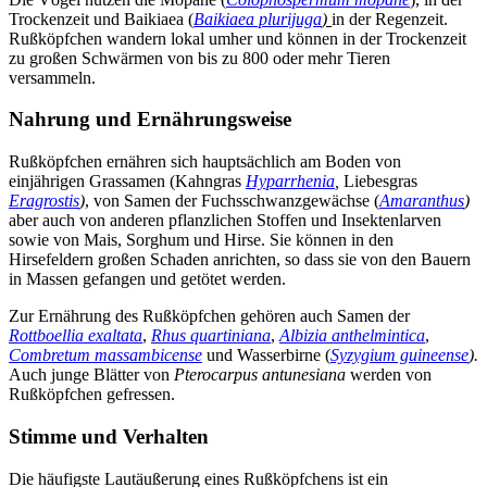
Trockenzeit und Baikiaea (
Baikiaea plurijuga
)
in der Regenzeit.
Rußköpfchen wandern lokal umher und können in der Trockenzeit
zu großen Schwärmen von bis zu 800 oder mehr Tieren
versammeln.
Nahrung und Ernährungsweise
Rußköpfchen ernähren sich hauptsächlich am Boden von
einjährigen Grassamen (Kahngras
Hyparrhenia
,
Liebesgras
Eragrostis
)
, von Samen der Fuchsschwanzgewächse (
Amaranthus
)
aber auch von anderen pflanzlichen Stoffen und Insektenlarven
sowie von Mais, Sorghum und Hirse. Sie können in den
Hirsefeldern großen Schaden anrichten, so dass sie von den Bauern
in Massen gefangen und getötet werden.
Zur Ernährung des Rußköpfchen gehören auch Samen der
Rottboellia exaltata
,
Rhus quartiniana
,
Albizia anthelmintica
,
Combretum massambicense
und Wasserbirne (
Syzygium guineense
).
Auch junge Blätter von
Pterocarpus antunesiana
werden von
Rußköpfchen gefressen.
Stimme und Verhalten
Die häufigste Lautäußerung eines Rußköpfchens ist ein