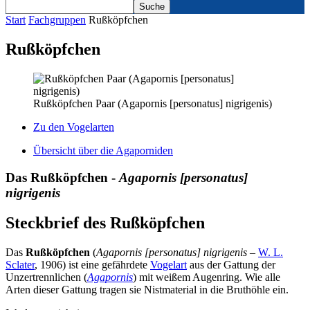
Start
Fachgruppen
Rußköpfchen
Rußköpfchen
Rußköpfchen Paar (Agapornis [personatus] nigrigenis)
Zu den Vogelarten
Übersicht über die Agaporniden
Das Rußköpfchen -
Agapornis [personatus]
nigrigenis
Steckbrief des Rußköpfchen
Das
Rußköpfchen
(
Agapornis [personatus] nigrigenis
–
W. L.
Sclater
, 1906) ist eine gefährdete
Vogelart
aus der Gattung der
Unzertrennlichen (
Agapornis
) mit weißem Augenring. Wie alle
Arten dieser Gattung tragen sie Nistmaterial in die Bruthöhle ein.