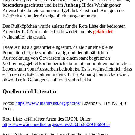
besonders geschützt
und ist im
Anhang II
des Washingtoner
Artenschutzübereinkommen aufgeführt. Er ist nach Anlage 5 der
BArtSchV von der Anzeigepflicht ausgenommen.
Das Rußköpfchen wurde zuletzt für die Rote Liste der bedrohten
Arten der IUCN im Jahr 2016 bewertet und als
gefährdet
(vulnerable) eingestuft.
Diese Art ist als gefährdet eingestuft, da sie nur eine kleine
Population hat, die vor allem aufgrund der allmählichen
Austrocknung von Gewässern in einem stark begrenzten
Verbreitungsgebiet kontinuierlich abnimmt und in ihrem natürlichen
Lebensraum vom Aussterben bedroht ist. Es ist wahrscheinlich, dass
er in den nächsten Jahren in den CITES-Anhang I aufrücken wird,
obwohl er in Gefangenschaft weit verbreitet ist.
Quellen und Literatur
Fotos:
https://www.inaturalist.org/photos/
Lizenz CC BY-NC 4.0
Deed
Rote Liste gefährdeter Arten des IUCN. Unter:
https://www.iucnredlist.org/species/22685360/93069915
Heinz Schwichtenberg: Die Unzertrennliche. Die Neue