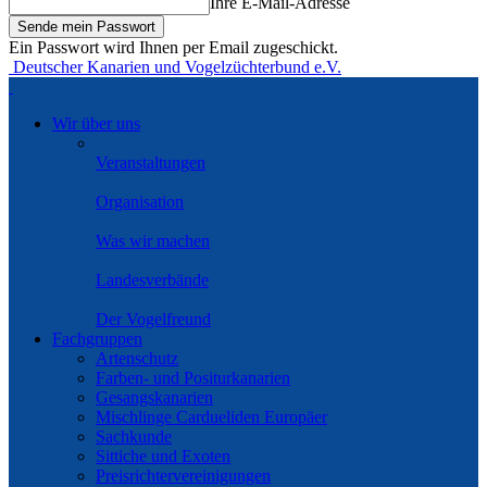
Ihre E-Mail-Adresse
Ein Passwort wird Ihnen per Email zugeschickt.
Deutscher Kanarien und Vogelzüchterbund e.V.
Wir über uns
Veranstaltungen
Organisation
Was wir machen
Landesverbände
Der Vogelfreund
Fachgruppen
Artenschutz
Farben- und Positurkanarien
Gesangskanarien
Mischlinge Cardueliden Europäer
Sachkunde
Sittiche und Exoten
Preisrichtervereinigungen