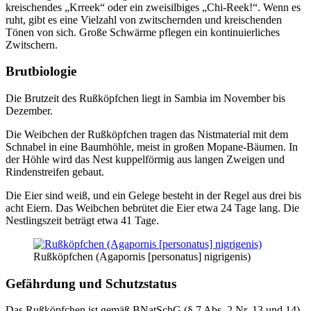
kreischendes „Krreek“ oder ein zweisilbiges „Chi-Reek!“. Wenn es
ruht, gibt es eine Vielzahl von zwitschernden und kreischenden
Tönen von sich. Große Schwärme pflegen ein kontinuierliches
Zwitschern.
Brutbiologie
Die Brutzeit des Rußköpfchen liegt in Sambia im November bis
Dezember.
Die Weibchen der Rußköpfchen tragen das Nistmaterial mit dem
Schnabel in eine Baumhöhle, meist in großen Mopane-Bäumen. In
der Höhle wird das Nest kuppelförmig aus langen Zweigen und
Rindenstreifen gebaut.
Die Eier sind weiß, und ein Gelege besteht in der Regel aus drei bis
acht Eiern. Das Weibchen bebrütet die Eier etwa 24 Tage lang. Die
Nestlingszeit beträgt etwa 41 Tage.
Rußköpfchen (Agapornis [personatus] nigrigenis)
Gefährdung und Schutzstatus
Das Rußköpfchen ist gemäß BNatSchG (§ 7 Abs. 2 Nr. 13 und 14)