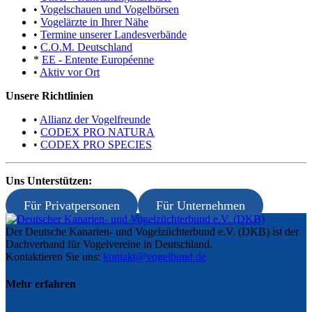
•
Vogelschauen und Vogelbörsen
•
Vogelärzte in Ihrer Nähe
•
Termine unserer Landesverbände
•
C.O.M. Deutschland
*
EE - Entente Européenne
•
Aktiv vor Ort
Unsere Richtlinien
•
Allianz der Vogelfreunde
•
CODEX PRO NATURA
•
CODEX PRO SPECIES
Uns Unterstützen:
Für Privatpersonen
Für Unternehmen
Der Deutsche Kanarien- und Vogelzüchterbund e.V. (DKB) ist der
Dachverband für Vogelvereine in Deutschland.
Kontaktieren Sie uns:
kontakt@vogelbund.de
Mehr erfahren