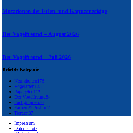
Mutationen der Erlen- und Kapuzenzeisige
Der Vogelfreund – August 2026
Der Vogelfreund – Juli 2026
Beliebte Kategorie
Neuigkeiten
176
Vogelarten
123
Papageien
112
Der Vogelfreund
84
Fachgruppen
70
Farben & Positur
51
Tierarzt
37
Impressum
Datenschutz