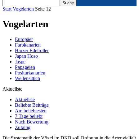
Start
Vogelarten
Seite 12
Vogelarten
Europäer
Farbkanarien
Harzer Edelroller
Japan Hoso
Jaspe
Papageien
Positurkanarien
Wellensittich
Aktuellste
Aktuellste
Beliebte Beiträge
Am beliebtesten
7 Tage beliebt
Nach Bewertung
Zufällig
Die Systematik der Vögel im DKB soll Ordnung in die Artenvielfalt