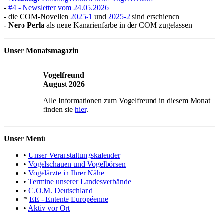
-
#4 - Newsletter vom 24.05.2026
- die COM-Novellen
2025-1
und
2025-2
sind erschienen
-
Nero Perla
als neue Kanarienfarbe in der COM zugelassen
Unser Monatsmagazin
Vogelfreund
August 2026
Alle Informationen zum Vogelfreund in diesem Monat
finden sie
hier
.
Unser Menü
•
Unser Veranstaltungskalender
•
Vogelschauen und Vogelbörsen
•
Vogelärzte in Ihrer Nähe
•
Termine unserer Landesverbände
•
C.O.M. Deutschland
*
EE - Entente Européenne
•
Aktiv vor Ort