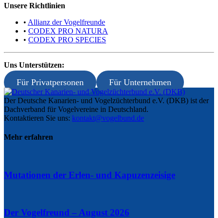
Unsere Richtlinien
•
Allianz der Vogelfreunde
•
CODEX PRO NATURA
•
CODEX PRO SPECIES
Uns Unterstützen:
Für Privatpersonen
Für Unternehmen
Der Deutsche Kanarien- und Vogelzüchterbund e.V. (DKB) ist der
Dachverband für Vogelvereine in Deutschland.
Kontaktieren Sie uns:
kontakt@vogelbund.de
Mehr erfahren
Mutationen der Erlen- und Kapuzenzeisige
Der Vogelfreund – August 2026