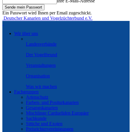
Ihre E-Mail-Adresse
Ein Passwort wird Ihnen per Email zugeschickt.
Deutscher Kanarien und Vogelzüchterbund e.V.
Wir über uns
Landesverbände
Der Vogelfreund
Veranstaltungen
Organisation
Was wir machen
Fachgruppen
Artenschutz
Farben- und Positurkanarien
Gesangskanarien
Mischlinge Cardueliden Europäer
Sachkunde
Sittiche und Exoten
Preisrichtervereinigungen