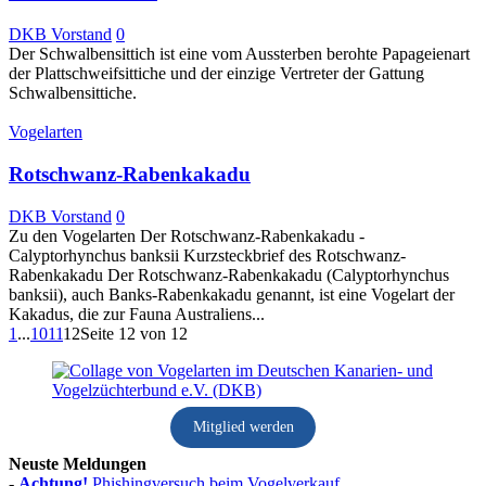
DKB Vorstand
0
Der Schwalbensittich ist eine vom Aussterben berohte Papageienart
der Plattschweifsittiche und der einzige Vertreter der Gattung
Schwalbensittiche.
Vogelarten
Rotschwanz-Rabenkakadu
DKB Vorstand
0
Zu den Vogelarten Der Rotschwanz-Rabenkakadu -
Calyptorhynchus banksii Kurzsteckbrief des Rotschwanz-
Rabenkakadu Der Rotschwanz-Rabenkakadu (Calyptorhynchus
banksii), auch Banks-Rabenkakadu genannt, ist eine Vogelart der
Kakadus, die zur Fauna Australiens...
1
...
10
11
12
Seite 12 von 12
Mitglied werden
Neuste Meldungen
-
Achtung!
Phishingversuch beim Vogelverkauf