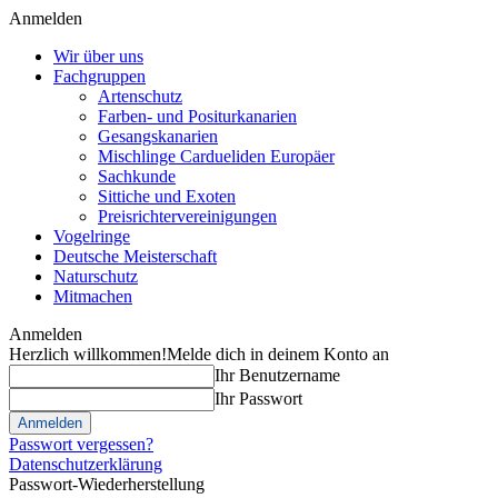
Anmelden
Wir über uns
Fachgruppen
Artenschutz
Farben- und Positurkanarien
Gesangskanarien
Mischlinge Cardueliden Europäer
Sachkunde
Sittiche und Exoten
Preisrichtervereinigungen
Vogelringe
Deutsche Meisterschaft
Naturschutz
Mitmachen
Anmelden
Herzlich willkommen!
Melde dich in deinem Konto an
Ihr Benutzername
Ihr Passwort
Passwort vergessen?
Datenschutzerklärung
Passwort-Wiederherstellung