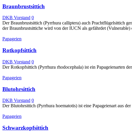
Braunbrustsittich
DKB Vorstand
0
Der Braunbrustsittich (Pyrrhura calliptera) auch Prachtflügelsittich 
der Braunbrustsittiche wird von der IUCN als gefährdet (Vulnerable) e
Papageien
Rotkopfsittich
DKB Vorstand
0
Der Rotkopfsittich (Pyrrhura rhodocephala) ist ein Papageienarten der
Papageien
Blutohrsittich
DKB Vorstand
0
Der Blutohrsittich (Pyrrhura hoematotis) ist eine Papageienart aus der
Papageien
Schwarzkopfsittich