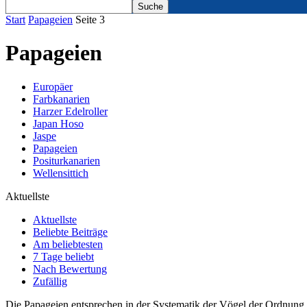
Start
Papageien
Seite 3
Papageien
Europäer
Farbkanarien
Harzer Edelroller
Japan Hoso
Jaspe
Papageien
Positurkanarien
Wellensittich
Aktuellste
Aktuellste
Beliebte Beiträge
Am beliebtesten
7 Tage beliebt
Nach Bewertung
Zufällig
Die Papageien entsprechen in der Systematik der Vögel der Ordnung 