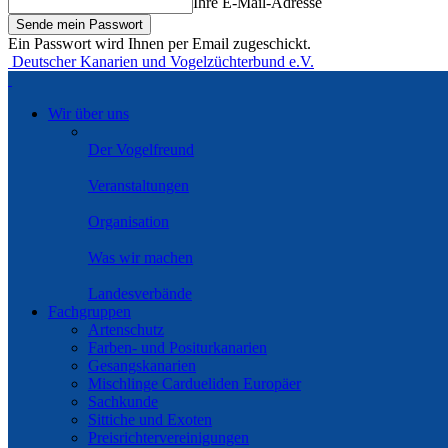
Ihre E-Mail-Adresse
Ein Passwort wird Ihnen per Email zugeschickt.
Deutscher Kanarien und Vogelzüchterbund e.V.
Wir über uns
Der Vogelfreund
Veranstaltungen
Organisation
Was wir machen
Landesverbände
Fachgruppen
Artenschutz
Farben- und Positurkanarien
Gesangskanarien
Mischlinge Cardueliden Europäer
Sachkunde
Sittiche und Exoten
Preisrichtervereinigungen