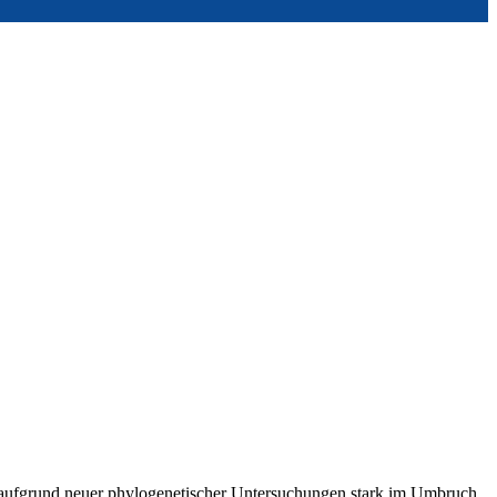
t aufgrund neuer phylogenetischer Untersuchungen stark im Umbruch.